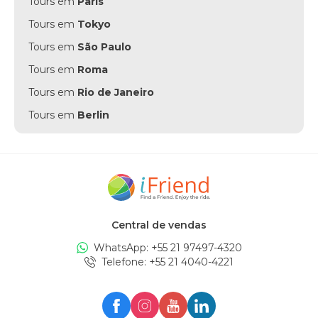
Tours em
Paris
Tours em
Tokyo
Tours em
São Paulo
Tours em
Roma
Tours em
Rio de Janeiro
Tours em
Berlin
Tours em
Punta Cana
Tours em
Munich
Tours em
Amsterdam
Tours em
New York
Central de vendas
Tours em
Edinburgh
WhatsApp: +
55 21 97497-4320
Tours em
London
Telefone
: +
55 21 4040-4221
Tours em
Zürich
Tours em
Milan