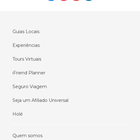
Tours em
Oslo
Tours em
Seul
Tours em
Lisboa
Guias Locais
Experiências
Tours Virtuais
iFriend Planner
Seguro Viagem
Seja um Afiliado Universal
Holé
Quem somos