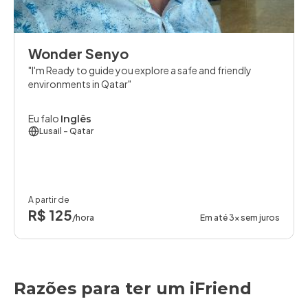
Wonder Senyo
I'm Ready to guide you explore a safe and friendly
environments in Qatar
Eu falo
Inglês
Lusail
- Qatar
A partir de
R$ 125
/hora
Em até 3x sem juros
Razões para ter um iFriend