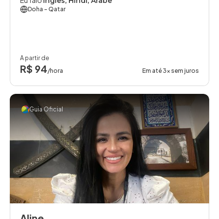
Eu falo
Inglês, Hindi, Árabe
Doha
- Qatar
A partir de
R$ 94
/hora
Em até 3x sem juros
Guia Oficial
Aline