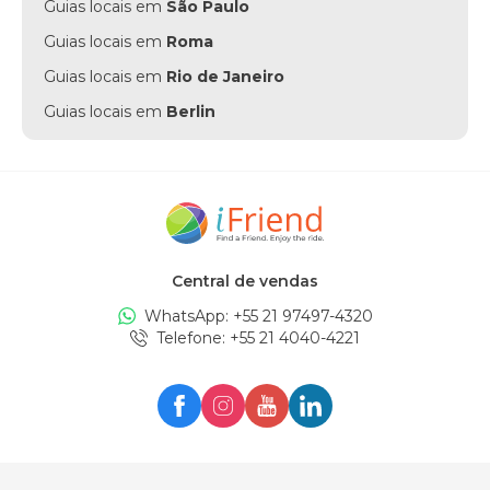
Guias locais em
São Paulo
Guias locais em
Roma
Guias locais em
Rio de Janeiro
Guias locais em
Berlin
Guias locais em
Punta Cana
Guias locais em
Munich
Guias locais em
Amsterdam
Guias locais em
New York
Central de vendas
Guias locais em
Edinburgh
WhatsApp: +
55 21 97497-4320
Guias locais em
London
Telefone
: +
55 21 4040-4221
Guias locais em
Zürich
Guias locais em
Milan
Guias locais em
Oslo
Guias locais em
Seul