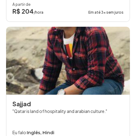
A partir de
R$ 204
/hora
Em até 3x sem juros
Sajjad
Qatar is land of hospitality and arabian culture.
Eu falo
Inglês, Hindi