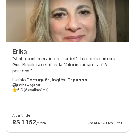
Erika
Venha conhecer a interessante Doha com a primeira
Guia Brasileira certificada. Valor inclui carro até 6
pessoas.
Eu falo
Português, Inglês, Espanhol
Doha
- Qatar
5.0
(6 avaliações)
A partir de
R$ 1.152
/hora
Em até 3x sem juros