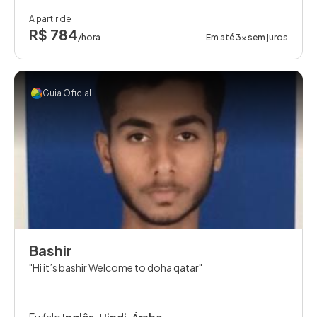
A partir de
R$ 784
/hora
Em até 3x sem juros
Guia Oficial
Bashir
Hi it’s bashir Welcome to doha qatar