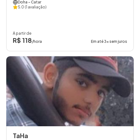
Doha
- Catar
5.0
(1 avaliação)
A partir de
R$ 118
/hora
Em até 3x sem juros
TaHa