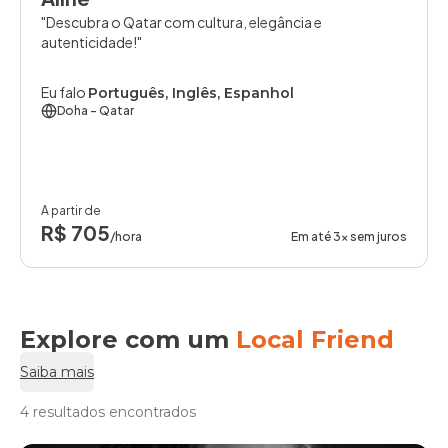
Descubra o Qatar com cultura, elegância e
autenticidade!
Eu falo
Português, Inglês, Espanhol
Doha
- Qatar
A partir de
R$ 705
/hora
Em até 3x sem juros
Explore com um
Local Friend
Saiba mais
4 resultados encontrados