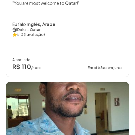
You are most welcome to Qatar!
Eu falo
Inglês, Árabe
Doha
- Qatar
5.0
(1 avaliação)
A partir de
R$ 110
/hora
Em até 3x sem juros