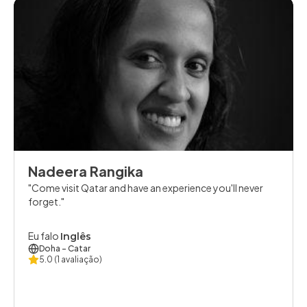
Nadeera Rangika
Come visit Qatar and have an experience you'll never
forget.
Eu falo
Inglês
Doha
- Catar
5.0
(1 avaliação)