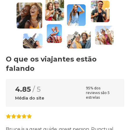
O que os viajantes estão
falando
4.85
/ 5
95% dos
reviews são 5
estrelas
Média do site
Bruce is a great guide, great person. Punctual,