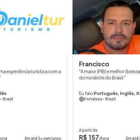
Francisco
ma experiência turística com a
A maior (PIB) e melhor (belez
do nordeste do Brasil.
Eu falo
lês
Português, Inglês, I
- Brazil
Fortaleza
- Brazil
A partir de
R$ 157
hora
Em até 3x sem juros
/hora
Em até 