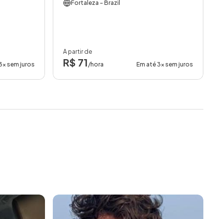
Fortaleza
- Brazil
A partir de
R$ 71
3x sem juros
/hora
Em até 3x sem juros