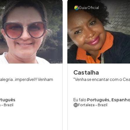
ial
Guia Oficial
Castalha
 alegria..imperdível!! Venham
Venha se encantar com o Ce
Eu falo
rtuguês
Português, Espanho
a
- Brazil
Fortaleza
- Brazil