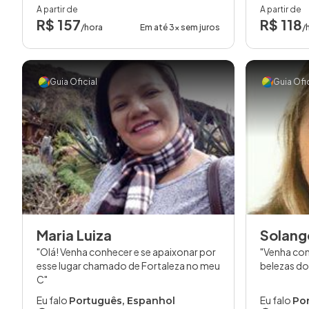
A partir de
A partir de
R$ 157
R$ 118
/hora
Em até 3x sem juros
/
Guia Oficial
Guia Ofic
Maria Luiza
Solang
Olá! Venha conhecer e se apaixonar por
Venha con
esse lugar chamado de Fortaleza no meu
belezas do
C
Eu falo
Eu falo
Português, Espanhol
Po