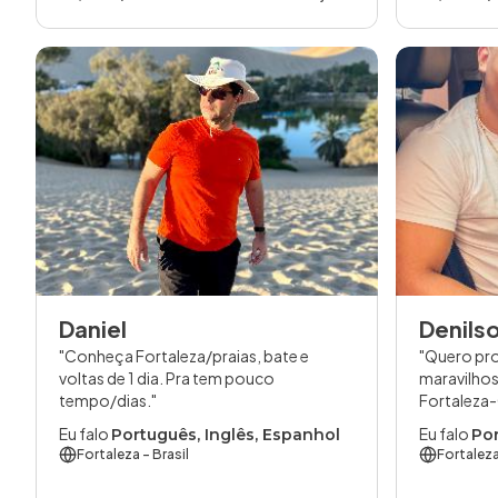
Daniel
Denils
Conheça Fortaleza/praias, bate e
Quero pr
voltas de 1 dia. Pra tem pouco
maravilhos
tempo/dias.
Fortaleza
Eu falo
Eu falo
Português, Inglês, Espanhol
Po
Fortaleza
- Brasil
Fortalez