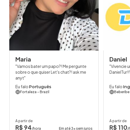
Maria
Daniel
Vamos bater um papo?! Me pergunte
Vivencie u
sobre o que quiser Let's chat?! ask me
DanielTur!!
anyt
Eu falo
Eu falo
Português
Ing
Fortaleza
- Brazil
Beberibe
A partir de
A partir de
R$ 94
R$ 110
/hora
Em até 3x sem juros
/