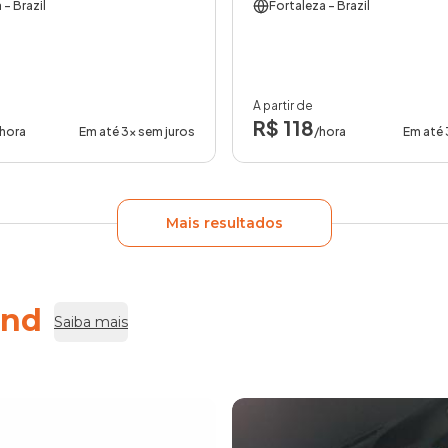
a
- Brazil
Fortaleza
- Brazil
A partir de
R$ 118
/hora
Em até 3x sem juros
/hora
Em até 
Mais resultados
end
Saiba mais