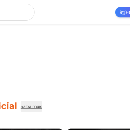
F
cial
Saiba mais