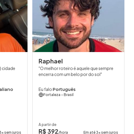
Raphael
a) cidade
O melhor roteiro é aquele que sempre
encerra com um belo por do sol
Eu falo
taliano
Português
Fortaleza
- Brasil
A partir de
R$ 392
3x sem juros
/hora
Em até 3x sem juros