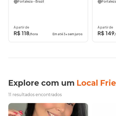
Fortaleza
- Brazil
Fortalez
A partir de
A partir de
R$ 118
R$ 149
/hora
Em até 3x sem juros
Explore com um
Local Fri
11 resultados encontrados