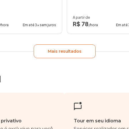
A partir de
R$ 78
/hora
Em até 3x sem juros
/hora
Em até 
Mais resultados
d
 privativo
Tour em seu idioma
o é exclusivo para você
Serviços realizados em 