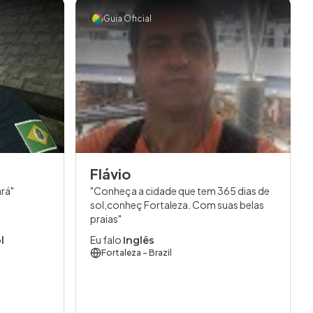
Guia Oficial
Flávio
ará
Conheça a cidade que tem 365 dias de
sol,conheç Fortaleza. Com suas belas
praias
Eu falo
l
Inglês
Fortaleza
- Brazil