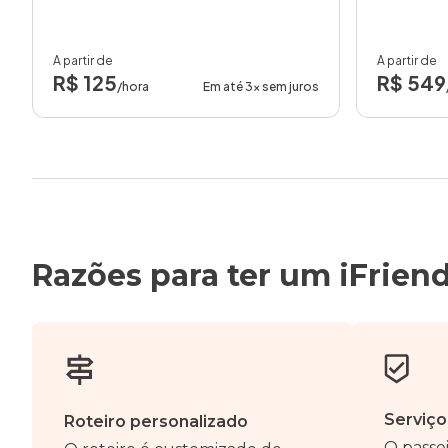
A partir de
A partir de
R$ 125
R$ 549
/hora
Em até 3x sem juros
Razões para ter um iFrien
Serviço
Roteiro personalizado
O passei