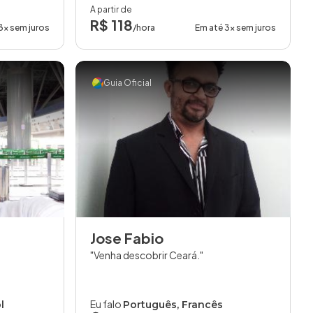
A partir de
R$ 118
3x sem juros
/hora
Em até 3x sem juros
Guia Oficial
Jose Fabio
Venha descobrir Ceará.
Eu falo
l
Português, Francês