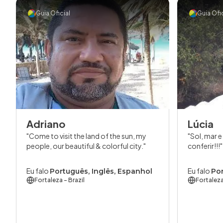
Guia Oficial
Guia Ofic
Adriano
Lúcia
Come to visit the land of the sun, my
Sol, mar e
people, our beautiful & colorful city.
conferir!!!
Eu falo
Eu falo
Português, Inglês, Espanhol
Po
Fortaleza
- Brazil
Fortalez