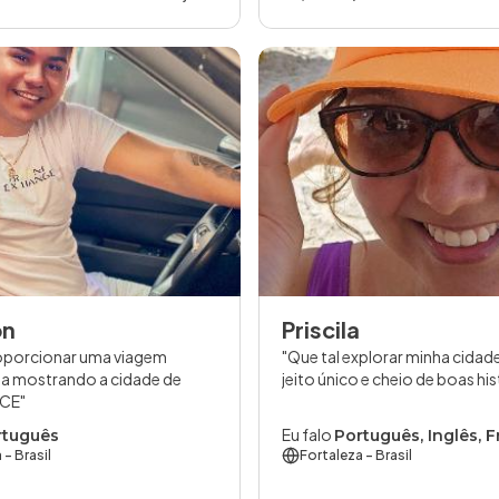
on
Priscila
oporcionar uma viagem
Que tal explorar minha cidad
a mostrando a cidade de
jeito único e cheio de boas his
-CE
Eu falo
rtuguês
Português, Inglês, 
a
- Brasil
Fortaleza
- Brasil