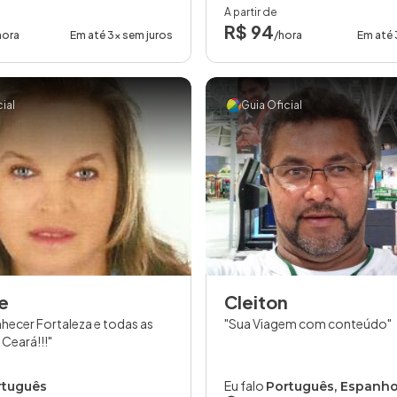
A partir de
R$ 94
hora
Em até 3x sem juros
/hora
Em até 
ial
Guia Oficial
e
Cleiton
hecer Fortaleza e todas as
Sua Viagem com conteúdo
 Ceará!!!
Eu falo
rtuguês
Português, Espanho