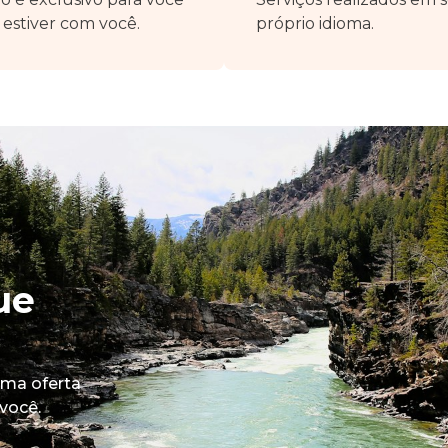
estiver com você.
próprio idioma.
ue
uma oferta
você.