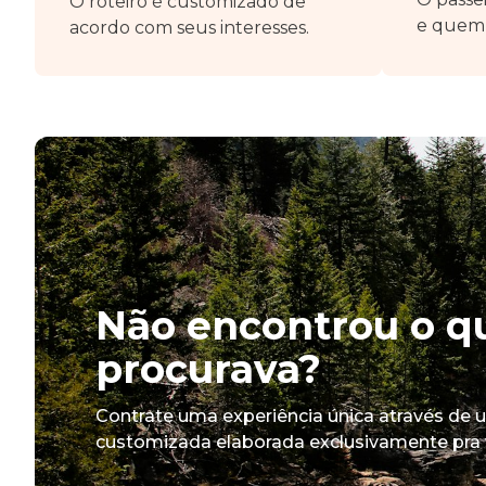
O roteiro é customizado de
e quem 
acordo com seus interesses.
Não encontrou o q
procurava?
Contrate uma experiência única através de 
customizada elaborada exclusivamente pra 