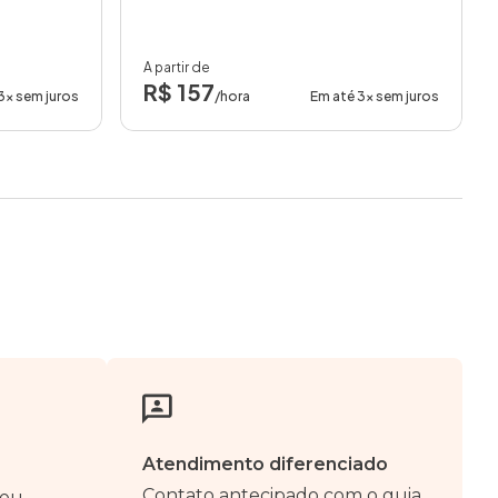
A partir de
R$ 157
3x sem juros
/hora
Em até 3x sem juros
Atendimento diferenciado
Contato antecipado com o guia
seu