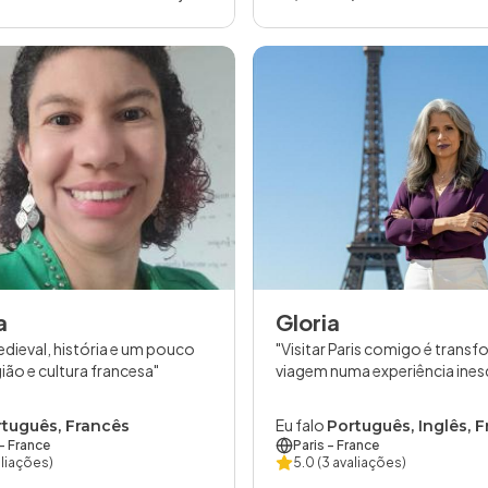
a
Gloria
dieval, história e um pouco
Visitar Paris comigo é transf
ião e cultura francesa
viagem numa experiência ines
Eu falo
tuguês, Francês
Português, Inglês, 
- France
Paris
- France
aliações)
5.0
(3 avaliações)