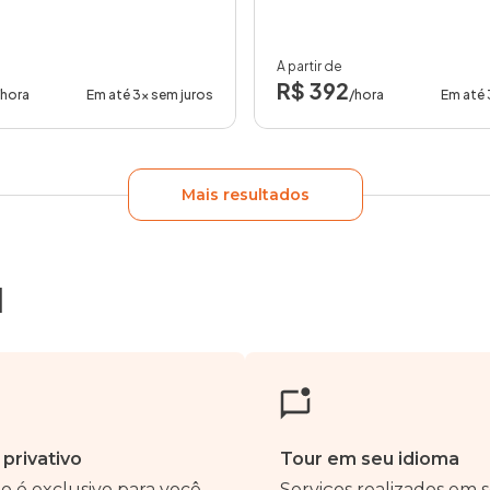
A partir de
R$ 392
/hora
Em até 3x sem juros
/hora
Em até 
Mais resultados
d
 privativo
Tour em seu idioma
o é exclusivo para você
Serviços realizados em 