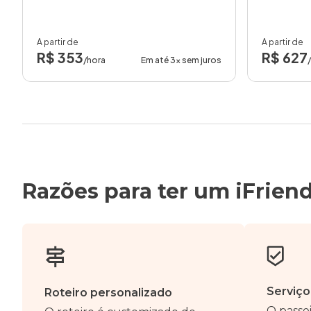
A partir de
A partir de
R$ 353
R$ 627
/hora
Em até 3x sem juros
Razões para ter um iFrien
Serviço
Roteiro personalizado
O passei