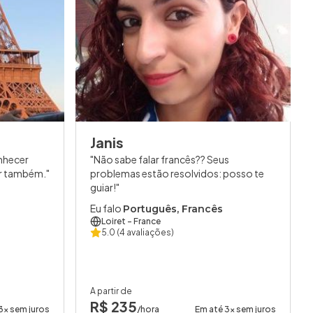
Janis
nhecer
Não sabe falar francês?? Seus
er também.
problemas estão resolvidos: posso te
guiar!
Eu falo
Português, Francês
Loiret
- France
5.0
(4 avaliações)
A partir de
R$ 235
3x sem juros
/hora
Em até 3x sem juros