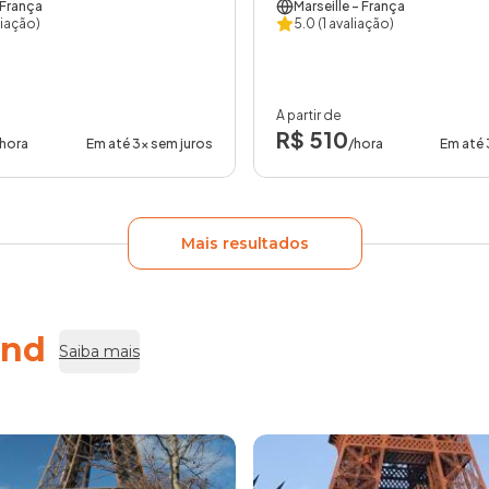
 França
Marseille
- França
liação)
5.0
(1 avaliação)
A partir de
R$ 510
/hora
Em até 3x sem juros
/hora
Em até 
Mais resultados
end
Saiba mais