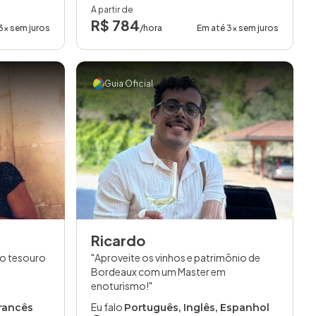
A partir de
R$ 784
3x sem juros
/hora
Em até 3x sem juros
Guia Oficial
Ricardo
 o tesouro
Aproveite os vinhos e patrimônio de
Bordeaux com um Master em
enoturismo!
Eu falo
Francês
Português, Inglês, Espanhol