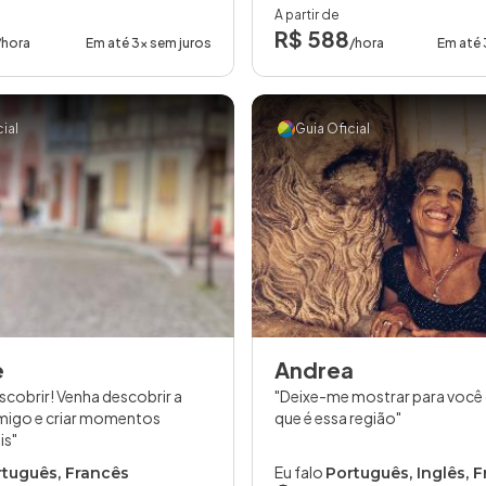
A partir de
R$ 588
/hora
Em até 3x sem juros
/hora
Em até 
ial
Guia Oficial
e
Andrea
escobrir! Venha descobrir a
Deixe-me mostrar para você
migo e criar momentos
que é essa região
is
Eu falo
tuguês, Francês
Português, Inglês, 