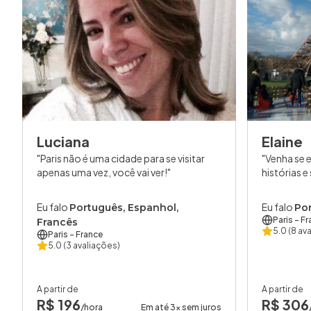
Luciana
Elaine
Paris não é uma cidade para se visitar
Venha se 
apenas uma vez, você vai ver!
histórias e
Eu falo
Eu falo
Português, Espanhol,
Por
Paris
- Fr
Francês
5.0
(8 av
Paris
- France
5.0
(3 avaliações)
A partir de
A partir de
R$ 196
R$ 306
/hora
Em até 3x sem juros