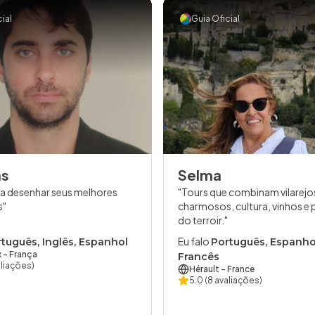
ial
Guia Oficial
as
Selma
a desenhar seus melhores
Tours que combinam vilarejo
s
charmosos, cultura, vinhos e
do terroir.
Eu falo
tuguês, Inglês, Espanhol
Português, Espanho
x
- França
Francês
aliações)
Hérault
- France
5.0
(8 avaliações)