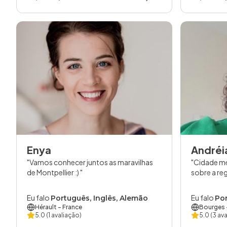
Enya
Andréi
Vamos conhecer juntos as maravilhas
Cidade me
de Montpellier :)
sobre a reg
Eu falo
Eu falo
Português, Inglês, Alemão
Por
Hérault
- France
Bourges
5.0
(1 avaliação)
5.0
(3 av