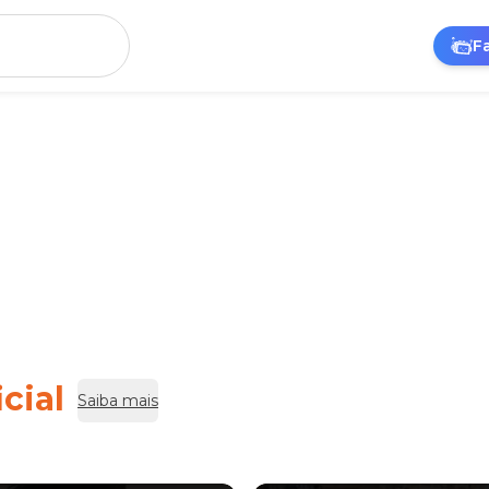
F
cial
Saiba mais