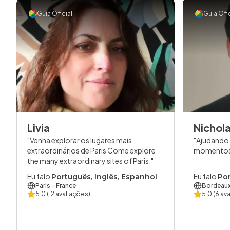
Guia Oficial
Guia Ofic
Livia
Nichol
Venha explorar os lugares mais
Ajudando 
extraordinários de Paris Come explore
momento
the many extraordinary sites of Paris.
Eu falo
Eu falo
Português, Inglês, Espanhol
Por
Paris
- France
Bordeau
5.0
(12 avaliações)
5.0
(6 av