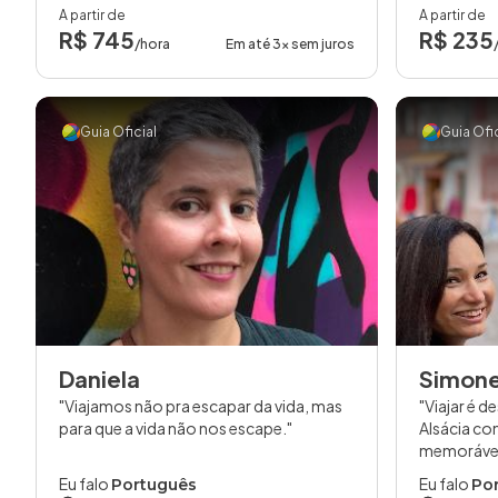
A partir de
A partir de
R$ 745
R$ 235
/hora
Em até 3x sem juros
Guia Oficial
Guia Ofic
Daniela
Simon
Viajamos não pra escapar da vida, mas
Viajar é d
para que a vida não nos escape.
Alsácia co
memoráve
Eu falo
Eu falo
Português
Por