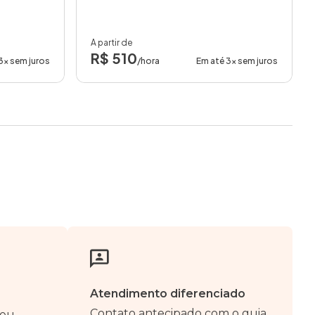
A partir de
R$ 510
3x sem juros
/hora
Em até 3x sem juros
Atendimento diferenciado
Contato antecipado com o guia
seu