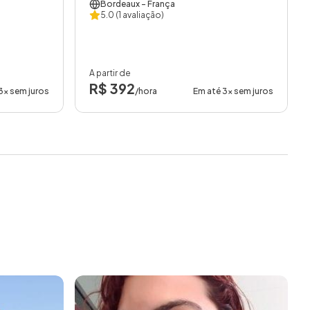
Bordeaux
- França
5.0
(1 avaliação)
A partir de
R$ 392
3x sem juros
/hora
Em até 3x sem juros