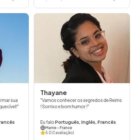
Thayane
ormar sua
Vamos conhecer os segredos de Reims
quecível!
! Sorriso e bom humor !
Eu falo
Francês
Português, Inglês, Francês
Marne
- France
5.0
(1 avaliação)