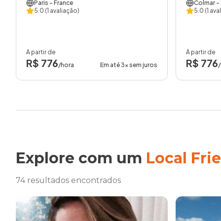
Paris
- France
Colmar
-
5.0
(1 avaliação)
5.0
(1 ava
A partir de
A partir de
R$ 776
R$ 776
/hora
Em até 3x sem juros
Explore com um
Local Fri
74 resultados encontrados