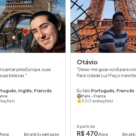
Otávio
encantar pela Europa, suas
Deixe-me guiar você para co
 suas belezas.
Paris cidade Luz! Faço transf
Eu falo
tuguês, Inglês, Francês
Português, Francês
ance
Paris
- France
aliações)
5.0
(7 avaliações)
A partir de
R$ 470
/hora
Em até 3x sem juros
/hora
Em até 