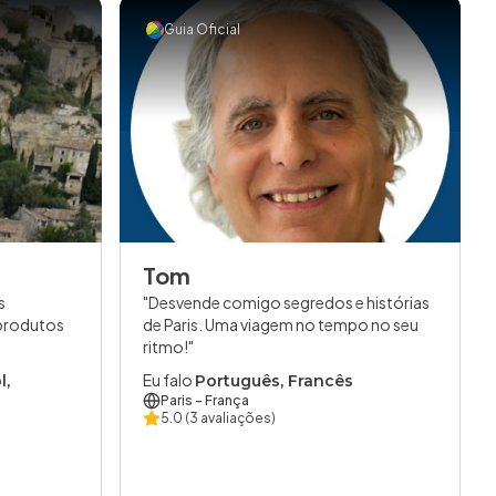
Guia Oficial
Tom
s
Desvende comigo segredos e histórias
 produtos
de Paris. Uma viagem no tempo no seu
ritmo!
Eu falo
l,
Português, Francês
Paris
- França
5.0
(3 avaliações)