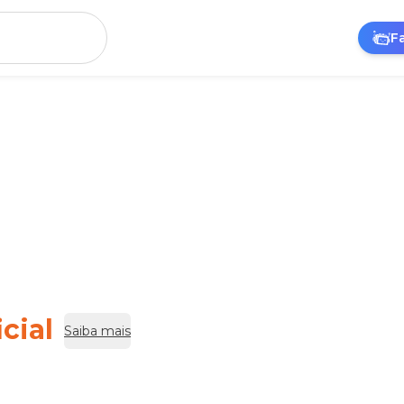
F
cial
Saiba mais