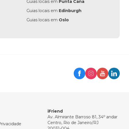
Guias locais em
Punta Cana
Guias locais em
Edinburgh
Guias locais em
Oslo
Trip
Assistente iFriend
Olá! 👋
Como posso ajudar você hoje?
iFriend
o
Av. Almirante Barroso 81, 34
andar
Centro, Rio de Janeiro/RJ
Privacidade
20031-004