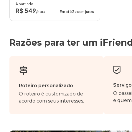
A partir de
R$ 549
/hora
Em até 3x sem juros
Razões para ter um iFrien
Serviço
Roteiro personalizado
O passei
O roteiro é customizado de
e quem 
acordo com seus interesses.