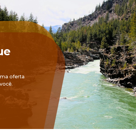
ue
uma oferta
você.