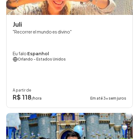
Juli
Recorrer el mundo es divino
Eu falo
Espanhol
Orlando
- Estados Unidos
A partir de
R$ 118
/hora
Em até 3x sem juros