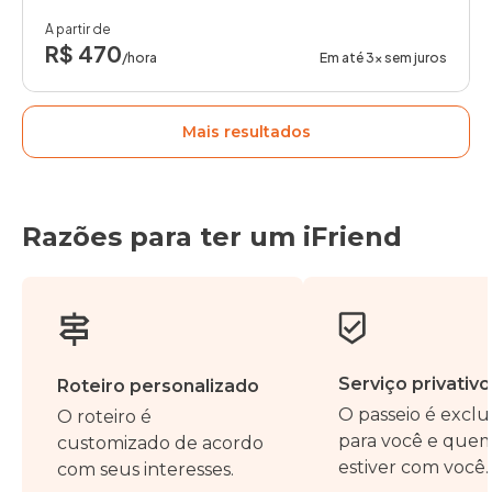
A partir de
R$ 470
/hora
Em até 3x sem juros
Mais resultados
Razões para ter um iFriend
Serviço privativo
Roteiro personalizado
O passeio é exclu
O roteiro é
para você e que
customizado de acordo
estiver com você.
com seus interesses.