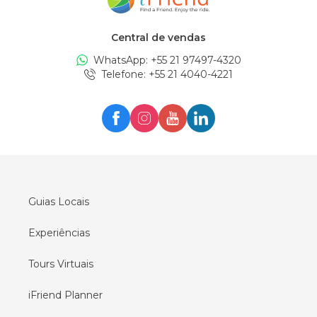
Guias locais em
New York
Central de vendas
Guias locais em
Edinburgh
WhatsApp: +
55 21 97497-4320
Guias locais em
London
Telefone
: +
55 21 4040-4221
Guias locais em
Zürich
Guias locais em
Milan
Guias locais em
Oslo
Guias locais em
Seul
Guias locais em
Lisboa
Guias Locais
Experiências
Tours Virtuais
iFriend Planner