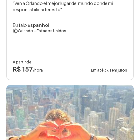
Ven a Orlando el mejor lugar del mundo donde mi
responsabilidad eres tu
Eu falo
Espanhol
Orlando
- Estados Unidos
A partir de
R$ 157
/hora
Em até 3x sem juros