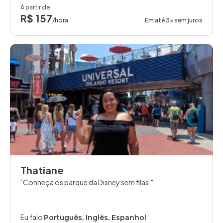
A partir de
R$ 157
/hora
Em até 3x sem juros
Thatiane
Conheça os parque da Disney sem filas.
Eu falo
Português, Inglês, Espanhol