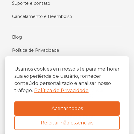
Suporte e contato
Cancelamento e Reembolso
Blog
Política de Privacidade
Termos De Uso
Usamos cookies em nosso site para melhorar
sua experiência de usuário, fornecer
conteúdo personalizado e analisar nosso
iFriend
o
Av. Almirante Barroso 81, 34
andar
tráfego.
Política de Privacidade
Centro, Rio de Janeiro/RJ
20031-004
Aceitar todos
Rejeitar não essenciais