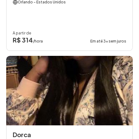
Orlando
- Estados Unidos
A partir de
R$ 314
/hora
Em até 3x sem juros
Dorca