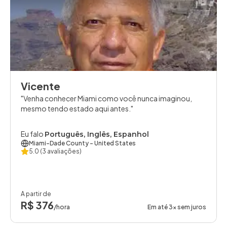
Vicente
Venha conhecer Miami como você nunca imaginou,
mesmo tendo estado aqui antes.
Eu falo
Português, Inglês, Espanhol
Miami-Dade County
- United States
5.0
(3 avaliações)
A partir de
R$ 376
/hora
Em até 3x sem juros