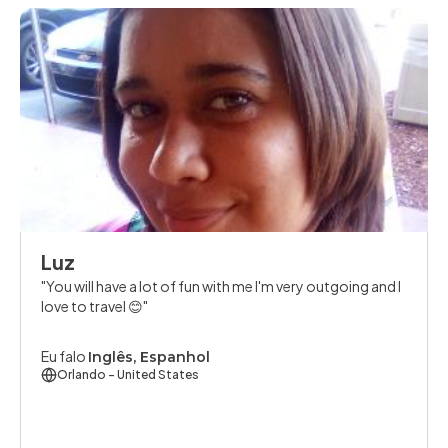
Luz
You will have a lot of fun with me I'm very outgoing and I
love to travel 😊
Eu falo
Inglês, Espanhol
Orlando
- United States