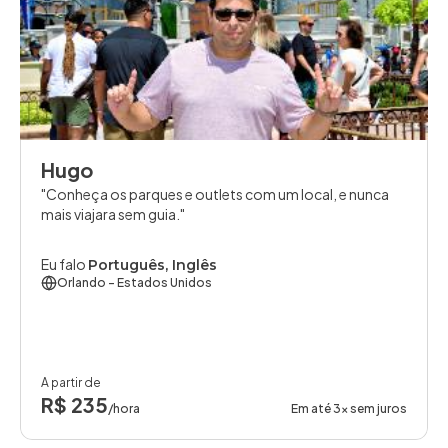
Hugo
Conheça os parques e outlets com um local, e nunca
mais viajara sem guia.
Eu falo
Português, Inglês
Orlando
- Estados Unidos
A partir de
R$ 235
/hora
Em até 3x sem juros