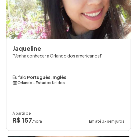
Jaqueline
Venha conhecer a Orlando dos americanos!
Eu falo
Português, Inglês
Orlando
- Estados Unidos
A partir de
R$ 157
/hora
Em até 3x sem juros