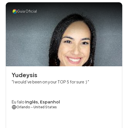
Guia Oficial
Yudeysis
I would’ve been on your TOP 5 for sure :)
Eu falo
Inglês, Espanhol
Orlando
- United States