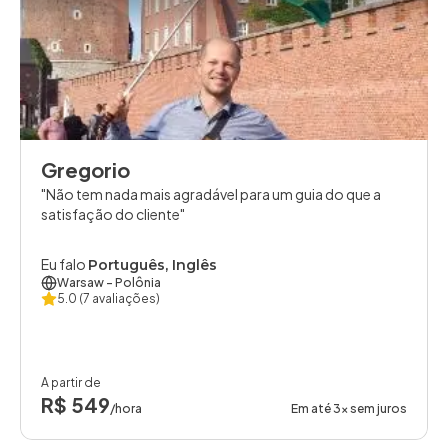
Gregorio
Não tem nada mais agradável para um guia do que a
satisfação do cliente
Eu falo
Português, Inglês
Warsaw
- Polônia
5.0
(7 avaliações)
A partir de
R$ 549
/hora
Em até 3x sem juros