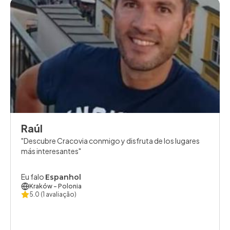
Raúl
Descubre Cracovia conmigo y disfruta de los lugares
más interesantes
Eu falo
Espanhol
Kraków
- Polonia
5.0
(1 avaliação)