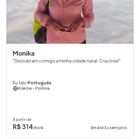
Monika
Descubram comigo a minha cidade natal, Cracóvia!
Eu falo
Português
Kraków
- Polônia
A partir de
R$ 314
/hora
Em até 3x sem juros