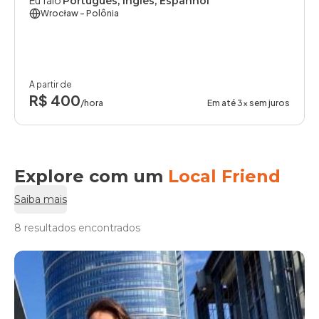
Eu falo
Português, Inglês, Espanhol
Wrocław
- Polônia
A partir de
R$ 400
/hora
Em até 3x sem juros
Explore com um
Local Friend
Saiba mais
8 resultados encontrados