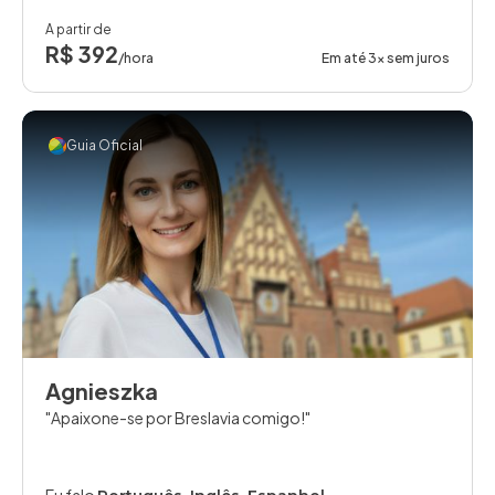
A partir de
R$ 392
/hora
Em até 3x sem juros
Guia Oficial
Agnieszka
Apaixone-se por Breslavia comigo!