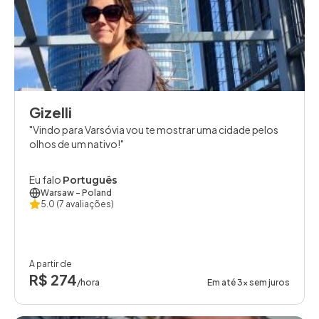
Gizelli
Vindo para Varsóvia vou te mostrar uma cidade pelos
olhos de um nativo!
Eu falo
Português
Warsaw
- Poland
5.0
(7 avaliações)
A partir de
R$ 274
/hora
Em até 3x sem juros