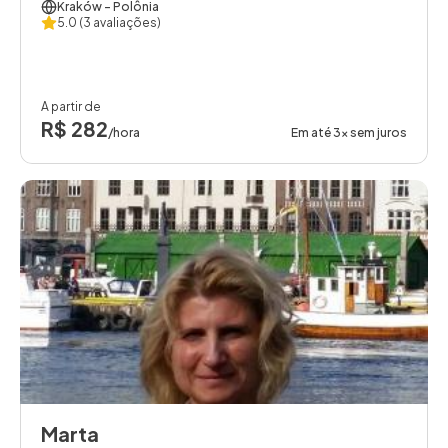
Kraków
- Polônia
5.0
(3 avaliações)
A partir de
R$ 282
/hora
Em até 3x sem juros
Marta