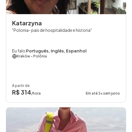
Katarzyna
Polonia- pais de hospitalidade e historia
Eu falo
Português, Inglês, Espanhol
Kraków
- Polônia
A partir de
R$ 314
/hora
Em até 3x sem juros