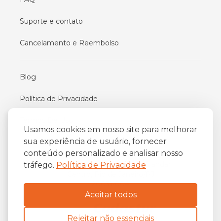
Suporte e contato
Cancelamento e Reembolso
Blog
Política de Privacidade
Termos De Uso
Usamos cookies em nosso site para melhorar
sua experiência de usuário, fornecer
conteúdo personalizado e analisar nosso
iFriend
o
Av. Almirante Barroso 81, 34
andar
tráfego.
Política de Privacidade
Centro, Rio de Janeiro/RJ
20031-004
Aceitar todos
Rejeitar não essenciais