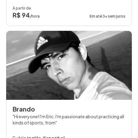
A partir de
R$ 94
/hora
Em até 3x sem juros
Brando
Hi everyone! I'm Eric. I'm passionate about practicing all
kinds of sports, from