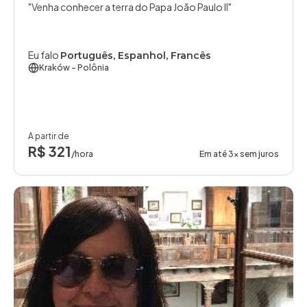
Venha conhecer a terra do Papa João Paulo II
Eu falo
Português, Espanhol, Francês
Kraków
- Polônia
A partir de
R$ 321
/hora
Em até 3x sem juros