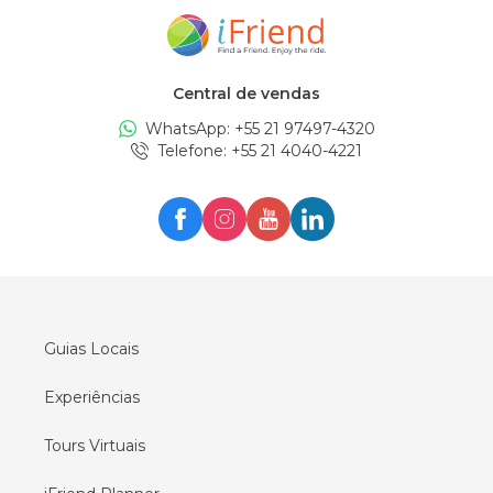
Guias locais em
Amsterdam
Guias locais em
New York
Central de vendas
Guias locais em
Edinburgh
WhatsApp: +
55 21 97497-4320
Guias locais em
London
Telefone
: +
55 21 4040-4221
Guias locais em
Zürich
Guias locais em
Milan
Guias locais em
Oslo
Guias locais em
Seul
Guias locais em
Lisboa
Guias Locais
Experiências
Tours Virtuais