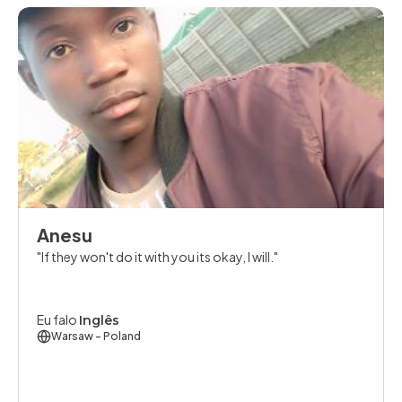
Anesu
If they won't do it with you its okay, I will.
Eu falo
Inglês
Warsaw
- Poland