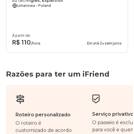
Eu falo
Inglês, Espanhol
Limanowa
- Poland
A partir de
R$ 110
/hora
Em até 3x sem juros
Razões para ter um iFriend
Serviço privativo
Roteiro personalizado
O passeio é exclu
O roteiro é
para você e que
customizado de acordo