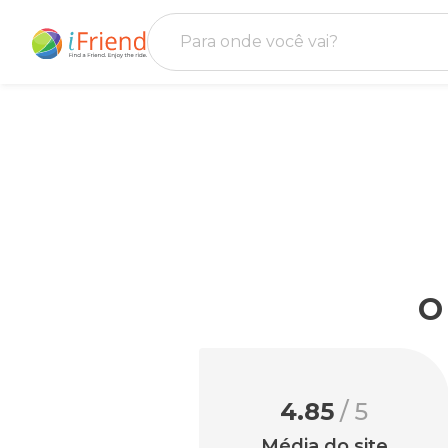
O
4.85
/ 5
Média do site