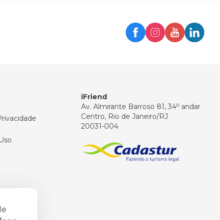
Trip
Assistente iFriend
Olá! 👋
Como posso ajudar você hoje?
iFriend
o
Av. Almirante Barroso 81, 34
andar
Centro, Rio de Janeiro/RJ
Privacidade
20031-004
Uso
de