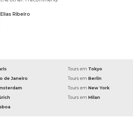
Elias Ribeiro
ris
Tours em
Tokyo
io de Janeiro
Tours em
Berlin
msterdam
Tours em
New York
ürich
Tours em
Milan
isboa