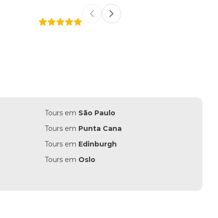
Previous slide
Next slide
Francy Hellen Borges Cabral
Tours em
São Paulo
Tours em
Punta Cana
Tours em
Edinburgh
Tours em
Oslo