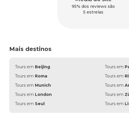
95% dos reviews são
5 estrelas
Mais destinos
Tours em
Beijing
Tours em
Pa
Tours em
Roma
Tours em
R
Tours em
Munich
Tours em
A
Tours em
London
Tours em
Z
Tours em
Seul
Tours em
L