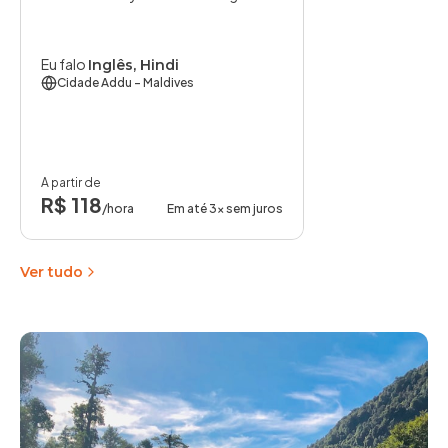
Eu falo
Inglês, Hindi
Cidade Addu
- Maldives
A partir de
R$ 118
/hora
Em até 3x sem juros
Ver tudo