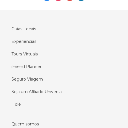
Tours em
Oslo
Tours em
Seul
Tours em
Lisboa
Guias Locais
Experiências
Tours Virtuais
iFriend Planner
Seguro Viagem
Seja um Afiliado Universal
Holé
Quem somos