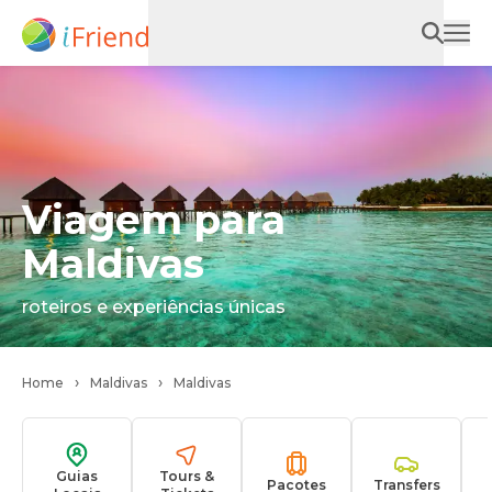
Viagem para
Maldivas
roteiros e experiências únicas
Home
Maldivas
Maldivas
Guias
Tours &
Pacotes
Transfers