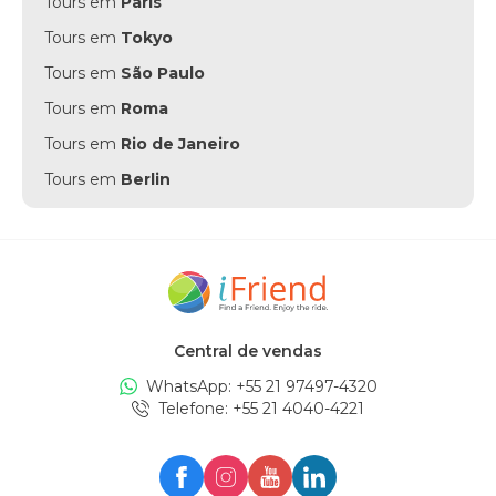
Tours em
Paris
Tours em
Tokyo
Tours em
São Paulo
Tours em
Roma
Tours em
Rio de Janeiro
Tours em
Berlin
Tours em
Punta Cana
Tours em
Munich
Tours em
Amsterdam
Tours em
New York
Central de vendas
Tours em
Edinburgh
WhatsApp: +
55 21 97497-4320
Tours em
London
Telefone
: +
55 21 4040-4221
Tours em
Zürich
Tours em
Milan