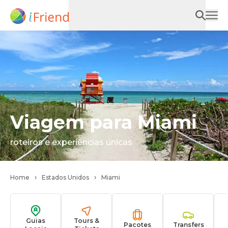
Viagem para Miami
roteiros e experiências únicas
Home
Estados Unidos
Miami
Guias
Tours &
Pacotes
Transfers