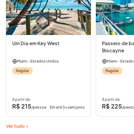
Um Dia em Key West
Passeio de ba
Biscayne
Miami
- Estados Unidos
Miami
- Estado
Regular
Regular
A partir de
A partir de
R$ 215
R$ 225
/pessoa
Em até 3x sem juros
/pess
Ver tudo