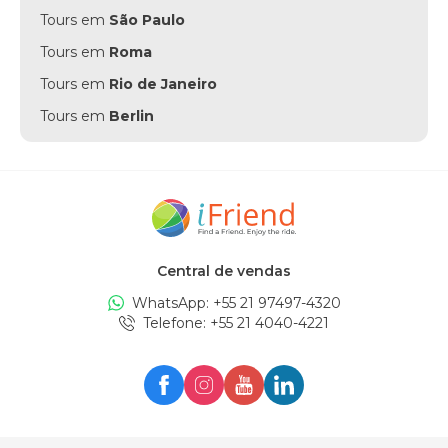
Tours em
São Paulo
Tours em
Roma
Tours em
Rio de Janeiro
Tours em
Berlin
Tours em
Punta Cana
Tours em
Munich
Tours em
Amsterdam
Tours em
New York
Central de vendas
Tours em
Edinburgh
WhatsApp: +
55 21 97497-4320
Tours em
London
Telefone
: +
55 21 4040-4221
Tours em
Zürich
Tours em
Milan
Tours em
Oslo
Tours em
Seul