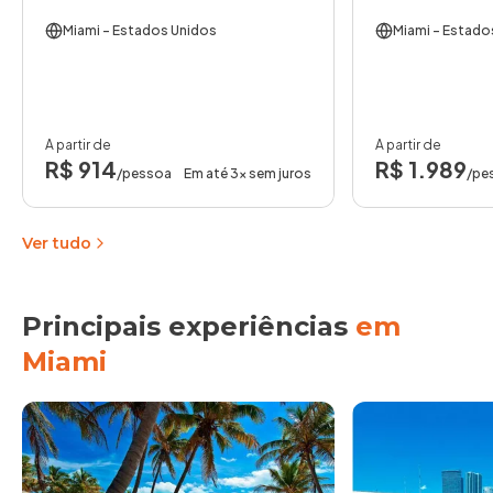
Miami
- Estados Unidos
Miami
- Estado
A partir de
A partir de
R$ 914
R$ 1.989
/pessoa
Em até 3x sem juros
/pe
Ver tudo
Principais experiências
em
Miami