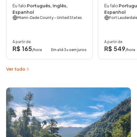
Eu falo
Eu falo
Português, Inglês,
Portuguê
Espanhol
Espanhol
Miami-Dade County
- United States
Fort Lauderdal
A partir de
A partir de
R$ 165
R$ 549
/hora
Em até 3x sem juros
/hora
Ver tudo