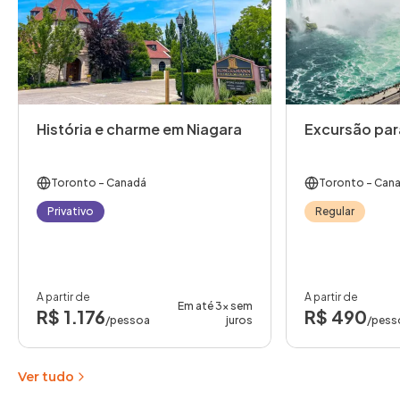
História e charme em Niagara
Excursão para
Toronto
- Canadá
Toronto
- Can
Privativo
Regular
A partir de
A partir de
Em até 3x sem
R$ 1.176
R$ 490
/pessoa
juros
/pess
Ver tudo