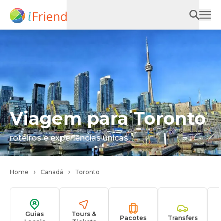
Viagem para Toronto
roteiros e experiências únicas
Home
Canadá
Toronto
Guias
Tours &
Pacotes
Transfers