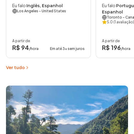
Eu falo
Eu falo
Inglês, Espanhol
Portuguê
Los Angeles
- United States
Espanhol
Toronto
- Can
5.0
(1 avaliação
A partir de
A partir de
R$ 94
R$ 196
/hora
Em até 3x sem juros
/hora
Ver tudo