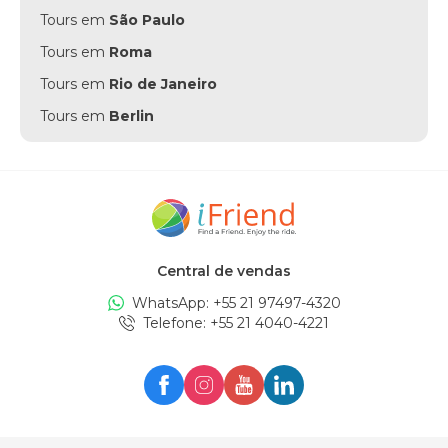
Tours em
São Paulo
Tours em
Roma
Tours em
Rio de Janeiro
Tours em
Berlin
Tours em
Punta Cana
Tours em
Munich
Tours em
Amsterdam
Tours em
New York
Central de vendas
Tours em
Edinburgh
WhatsApp: +
55 21 97497-4320
Tours em
London
Telefone
: +
55 21 4040-4221
Tours em
Zürich
Tours em
Milan
Tours em
Oslo
Tours em
Seul