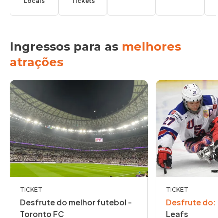
Locais
Tickets
Ingressos para as
melhores
atrações
TICKET
TICKET
Desfrute do melhor futebol -
Desfrute do
:
Toronto FC
Leafs