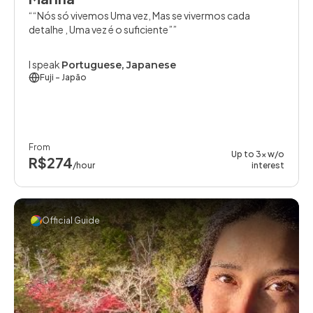
“Nós só vivemos Uma vez, Mas se vivermos cada
detalhe , Uma vez é o suficiente”
I speak
Portuguese, Japanese
Fuji
- Japão
From
Up to 3x w/o
R$274
/hour
interest
Official Guide