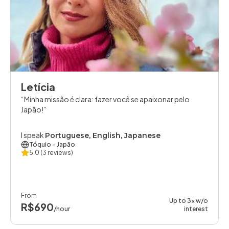
Letícia
Minha missão é clara: fazer você se apaixonar pelo
Japão!
I speak
Portuguese, English, Japanese
Tóquio
- Japão
5.0
(3 reviews)
From
Up to 3x w/o
R$690
/hour
interest