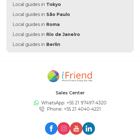
Local guides in
Tokyo
Local guides in
São Paulo
Local guides in
Roma
Local guides in
Rio de Janeiro
Local guides in
Berlin
Local guides in
Punta Cana
Local guides in
Munich
Local guides in
Amsterdam
Local guides in
New York
Sales Center
Local guides in
Edinburgh
WhatsApp: +
55 21 97497-4320
Local guides in
London
Phone
: +
55 21 4040-4221
Local guides in
Zürich
Local guides in
Milan
Local guides in
Oslo