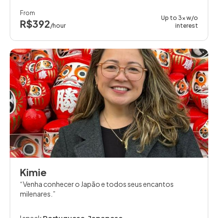
From
Up to 3x w/o
R$392
/hour
interest
Kimie
Venha conhecer o Japão e todos seus encantos
milenares.