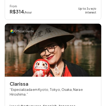
From
Up to 3x w/o
R$314
/hour
interest
Official Guide
Clarissa
Especializada em Kyoto, Tokyo, Osaka, Nara e
Hiroshima.