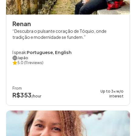
Renan
Descubra o pulsante coração de Tóquio, onde
tradição e modernidade se fundem.
I speak
Portuguese, English
Japão
5.0
(11 reviews)
From
Up to 3x w/o
R$353
/hour
interest