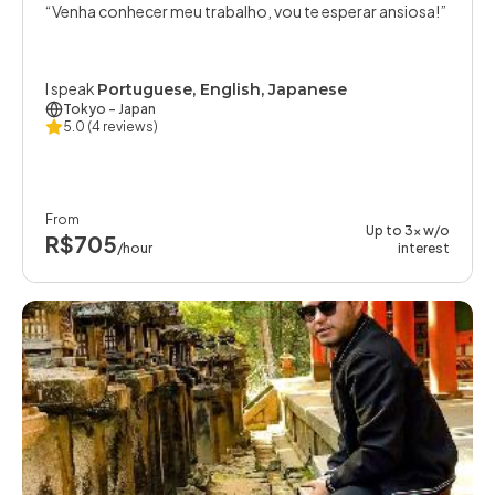
Venha conhecer meu trabalho, vou te esperar ansiosa!
I speak
Portuguese, English, Japanese
Tokyo
- Japan
5.0
(4 reviews)
From
Up to 3x w/o
R$705
/hour
interest