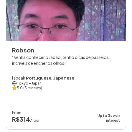
Robson
Venha conhecer o Japão, tenho dicas de passeios
incríveis de encher os olhos!
I speak
Portuguese, Japanese
Tokyo
- Japan
5.0
(5 reviews)
From
Up to 3x w/o
R$314
/hour
interest