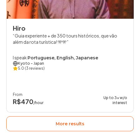
Hiro
Guia experiente + de 350 tours históricos, que vão
além da rota turística! 🎌🎌
I speak
Portuguese, English, Japanese
Kyoto
- Japan
5.0
(3 reviews)
From
Up to 3x w/o
R$470
/hour
interest
More results