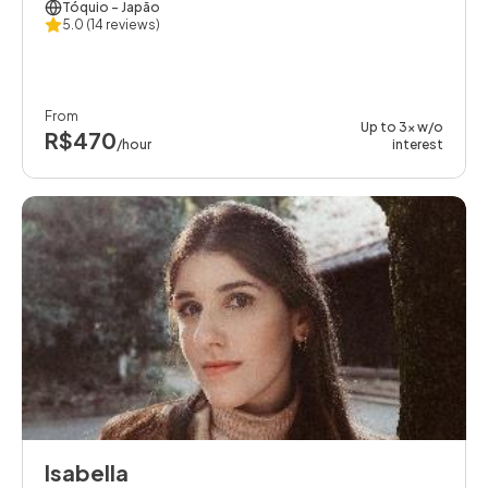
Tóquio
- Japão
5.0
(14 reviews)
From
Up to 3x w/o
R$470
/hour
interest
Isabella