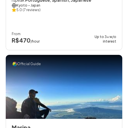
I speak
Portuguese, Spanish, Japanese
Kyoto
- Japan
5.0
(7 reviews)
From
Up to 3x w/o
R$470
/hour
interest
Official Guide
Marina