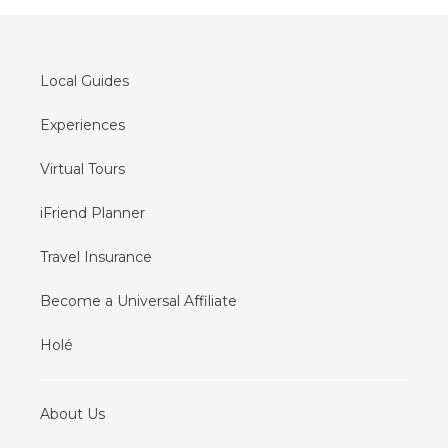
Local guides in
Seul
Local guides in
Lisboa
Local Guides
Experiences
Virtual Tours
iFriend Planner
Travel Insurance
Become a Universal Affiliate
Holé
About Us