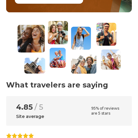
What travelers are saying
4.85
/ 5
95% of reviews
are 5 stars
Site average