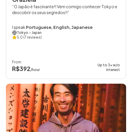
O Japão é fascinante!! Vem comigo conhecer Tokyo e
descobrir os seus segredos!!
I speak
Portuguese, English, Japanese
Tokyo
- Japan
5.0
(7 reviews)
From
Up to 3x w/o
R$392
/hour
interest