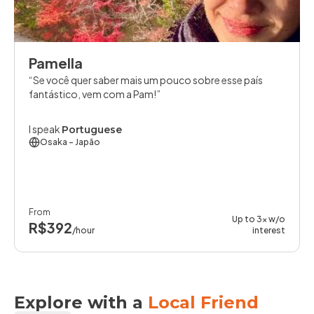
Pamella
Se você quer saber mais um pouco sobre esse país
fantástico, vem com a Pam!
I speak
Portuguese
Osaka
- Japão
From
Up to 3x w/o
R$392
/hour
interest
Explore with a
Local Friend