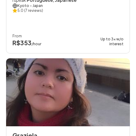
I speak
Portuguese, Japanese
Kyoto
- Japan
5.0
(7 reviews)
From
Up to 3x w/o
R$353
/hour
interest
Graziela