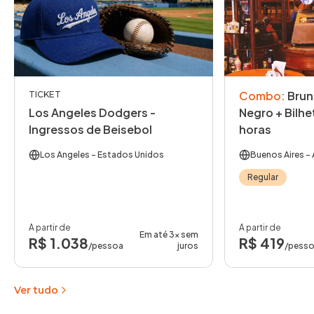
Combo
:
Brun
TICKET
Los Angeles Dodgers -
Negro + Bilhe
Ingressos de Beisebol
horas
Los Angeles
- Estados Unidos
Buenos Aires
- 
Regular
A partir de
A partir de
Em até 3x sem
R$ 1.038
R$ 419
/pessoa
juros
/pess
Ver tudo