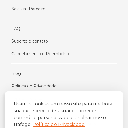
Seja um Parceiro
FAQ
Suporte e contato
Cancelamento e Reembolso
Blog
Política de Privacidade
Termos De Uso
Usamos cookies em nosso site para melhorar
sua experiência de usuário, fornecer
conteúdo personalizado e analisar nosso
iFriend
o
Av. Almirante Barroso 81, 34
andar
tráfego.
Política de Privacidade