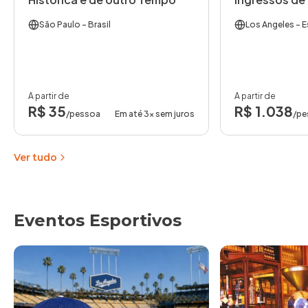
São Paulo
- Brasil
Los Angeles
- E
A partir de
A partir de
R$ 35
R$ 1.038
/pessoa
Em até 3x sem juros
/pe
Ver tudo
Eventos Esportivos