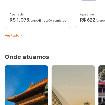
A partir de
A partir de
R$ 1.073
R$ 622
/grupo
Em até 3x sem juros
/grupo
Ver tudo
Onde atuamos