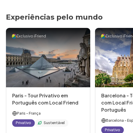
Experiências pelo mundo
Exclusivo iFriend
Exclusivo iFrie
Paris - Tour Privativo em
Barcelona - T
Português com Local Friend
com Local Fr
Português
Paris
- França
Barcelona
- Es
Privativo
Sustentável
Privativo