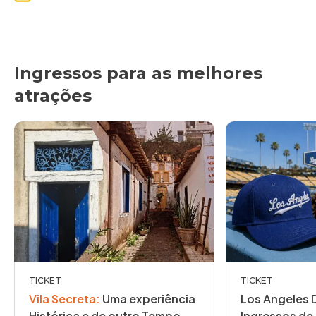
Ingressos para as melhores
Experiências
atrações
personalizadas
feitas para você e seu grupo
TICKET
TICKET
Vila Secreta
:
Uma experiência
Los Angeles 
Histórica e de outro Tempo
Ingressos de