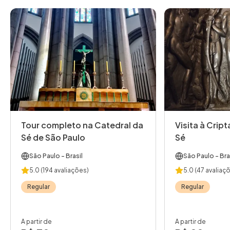
Tour completo na Catedral da
Visita à Crip
Sé de São Paulo
Sé
São Paulo
- Brasil
São Paulo
- Bra
5.0
(194 avaliações)
5.0
(47 avaliaç
Regular
Regular
A partir de
A partir de