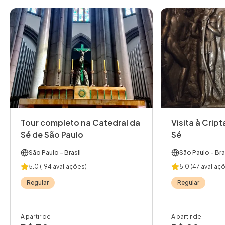
Tour completo na Catedral da
Visita à Crip
Sé de São Paulo
Sé
São Paulo
- Brasil
São Paulo
- Bra
5.0
(194 avaliações)
5.0
(47 avaliaç
Regular
Regular
A partir de
A partir de