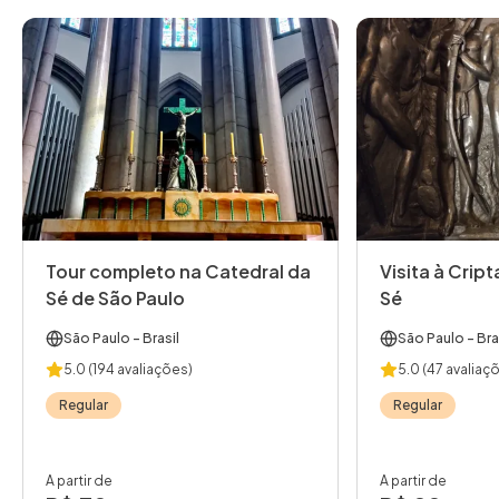
Tour completo na Catedral da
Visita à Crip
Sé de São Paulo
Sé
São Paulo
- Brasil
São Paulo
- Bra
5.0
(194 avaliações)
5.0
(47 avaliaç
Regular
Regular
A partir de
A partir de