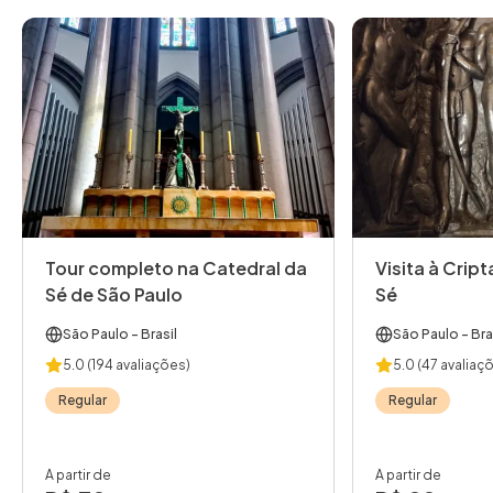
Tour completo na Catedral da
Visita à Crip
Sé de São Paulo
Sé
São Paulo
- Brasil
São Paulo
- Bra
5.0
(194 avaliações)
5.0
(47 avaliaç
Regular
Regular
A partir de
A partir de