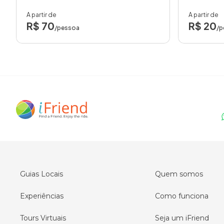
A partir de
A partir de
R$ 70
R$ 20
/pessoa
/p
Guias Locais
Quem somos
Experiências
Como funciona
Tours Virtuais
Seja um iFriend