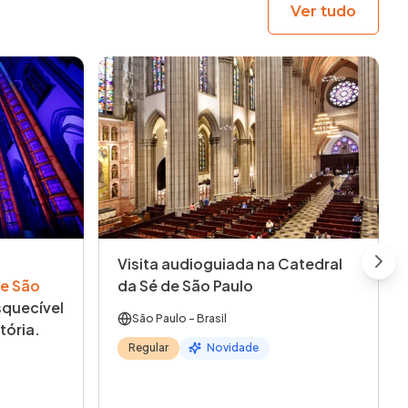
Ver tudo
Visita audioguiada na Catedral
Next
e São
da Sé de São Paulo
quecível
São Paulo
- Brasil
tória.
Regular
Novidade