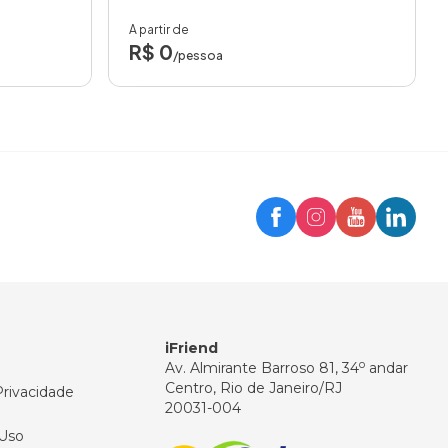
A partir de
R$ 0
/pessoa
Trip
Assistente iFriend
Olá! 👋
Como posso ajudar você hoje?
iFriend
o
Av. Almirante Barroso 81, 34
andar
Centro, Rio de Janeiro/RJ
Privacidade
20031-004
Uso