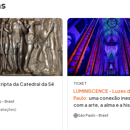
as
Cripta da Catedral da Sé
TICKET
LUMINISCENCE - Luzes d
Paulo
:
uma conexão ines
o
- Brasil
com a arte, a alma e a his
valiações)
São Paulo
- Brasil