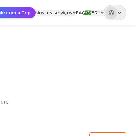
ale com o Trip
Nossos serviços
FAQ
BRL
lore