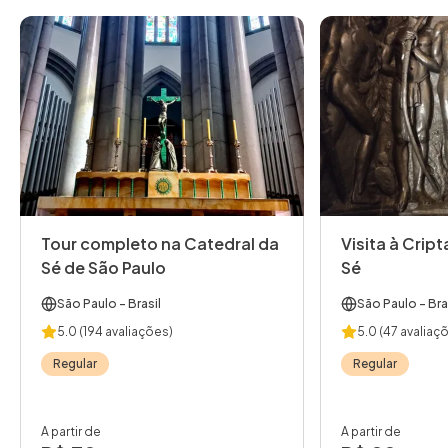
Tour completo na Catedral da
Visita à Crip
Sé de São Paulo
Sé
São Paulo
- Brasil
São Paulo
- Bra
5.0
(194 avaliações)
5.0
(47 avaliaç
Regular
Regular
A partir de
A partir de