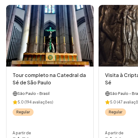
Tour completo na Catedral da
Visita à Crip
Sé de São Paulo
Sé
São Paulo
- Brasil
São Paulo
- Bra
5.0
(194 avaliações)
5.0
(47 avaliaç
Regular
Regular
A partir de
A partir de