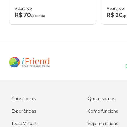
A partir de
A partir de
R$ 70
R$ 20
/pessoa
/p
Guias Locais
Quem somos
Experiências
Como funciona
Tours Virtuais
Seja um iFriend