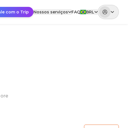
ale com o Trip
Nossos serviços
FAQ
BRL
lore