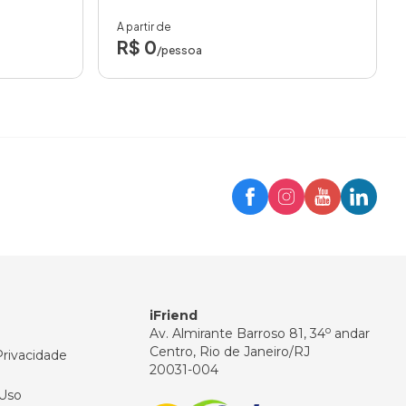
A partir de
R$ 0
/pessoa
Trip
Assistente iFriend
Olá! 👋
Como posso ajudar você hoje?
iFriend
o
Av. Almirante Barroso 81, 34
andar
Centro, Rio de Janeiro/RJ
Privacidade
20031-004
Uso