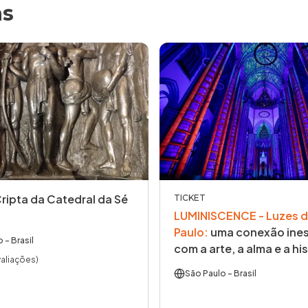
as
Cripta da Catedral da Sé
TICKET
LUMINISCENCE - Luzes d
Paulo
:
uma conexão ines
o
- Brasil
com a arte, a alma e a his
valiações)
São Paulo
- Brasil