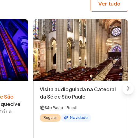
Ver tudo
Visita audioguiada na Catedral
Next
e São
da Sé de São Paulo
quecível
São Paulo
- Brasil
tória.
Regular
Novidade