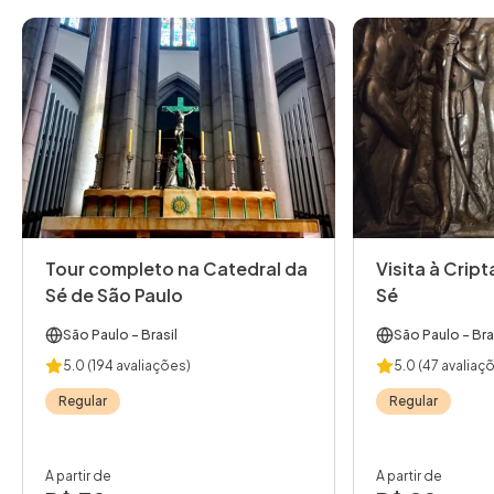
Tour completo na Catedral da
Visita à Crip
Sé de São Paulo
Sé
São Paulo
- Brasil
São Paulo
- Bra
5.0
(194 avaliações)
5.0
(47 avaliaç
Regular
Regular
A partir de
A partir de