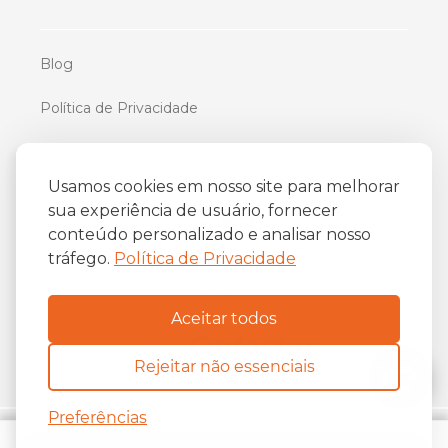
Blog
Política de Privacidade
Termos De Uso
Usamos cookies em nosso site para melhorar
sua experiência de usuário, fornecer
iFriend
conteúdo personalizado e analisar nosso
o
Av. Almirante Barroso 81, 34
andar
tráfego.
Política de Privacidade
Centro, Rio de Janeiro/RJ
20031-004
Aceitar todos
Rejeitar não essenciais
Preferências