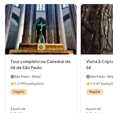
Tour completo na Catedral da
Visita à Crip
Sé de São Paulo
Sé
São Paulo
- Brasil
São Paulo
- Bra
5.0
(194 avaliações)
5.0
(47 avaliaç
Regular
Regular
A partir de
A partir de