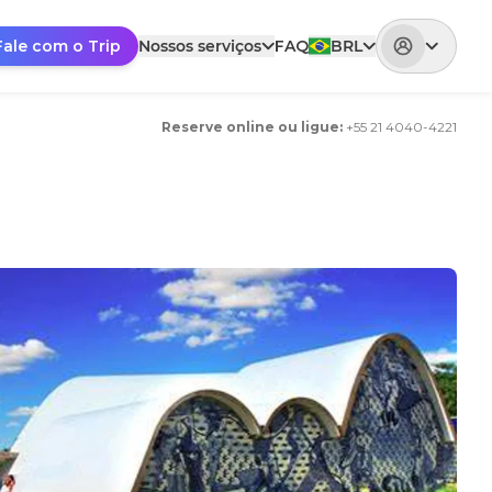
Fale com o Trip
Nossos serviços
FAQ
BRL
Reserve online ou ligue
:
+
55 21 4040-4221