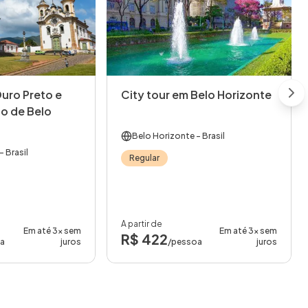
uro Preto e
City tour em Belo Horizonte
Nex
o de Belo
Belo Horizonte
- Brasil
- Brasil
Regular
A partir de
Em até 3x sem
Em até 3x sem
R$ 422
oa
juros
/pessoa
juros