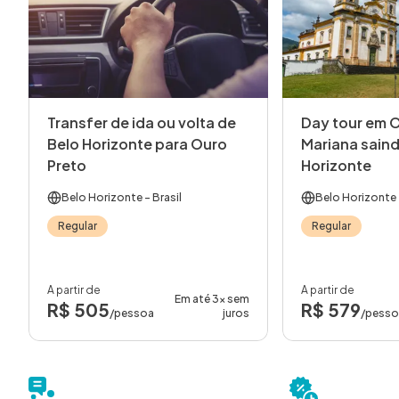
Transfer de ida ou volta de
Day tour em O
Belo Horizonte para Ouro
Mariana saind
Preto
Horizonte
Belo Horizonte
- Brasil
Belo Horizonte
Regular
Regular
A partir de
A partir de
Em até 3x sem
R$ 505
R$ 579
/pessoa
juros
/pess