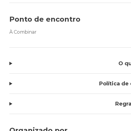
Ponto de encontro
À Combinar
O qu
Política d
Regra
Organizado por