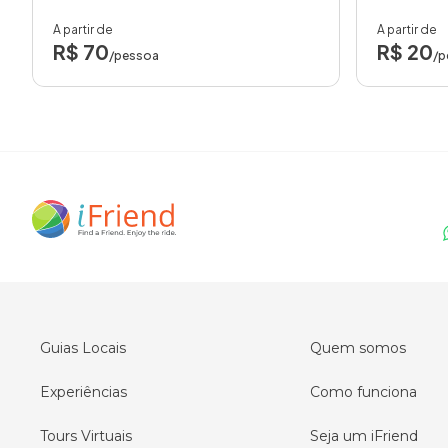
A partir de
A partir de
R$ 70
R$ 20
/pessoa
/p
Guias Locais
Quem somos
Experiências
Como funciona
Tours Virtuais
Seja um iFriend