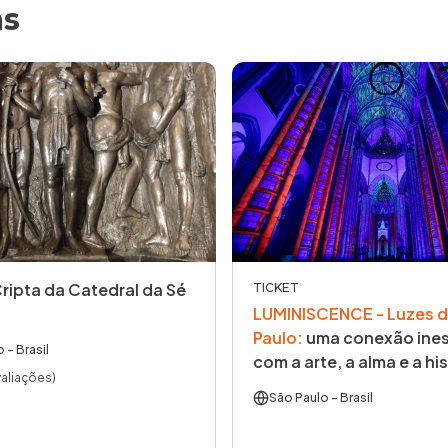
as
Cripta da Catedral da Sé
TICKET
LUMINISCENCE - Luzes d
Paulo
:
uma conexão ines
o
- Brasil
com a arte, a alma e a his
valiações)
São Paulo
- Brasil