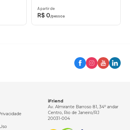
A partir de
R$ 0
/pessoa
Trip
Assistente iFriend
Olá! 👋
Como posso ajudar você hoje?
iFriend
o
Av. Almirante Barroso 81, 34
andar
Centro, Rio de Janeiro/RJ
Privacidade
20031-004
Uso