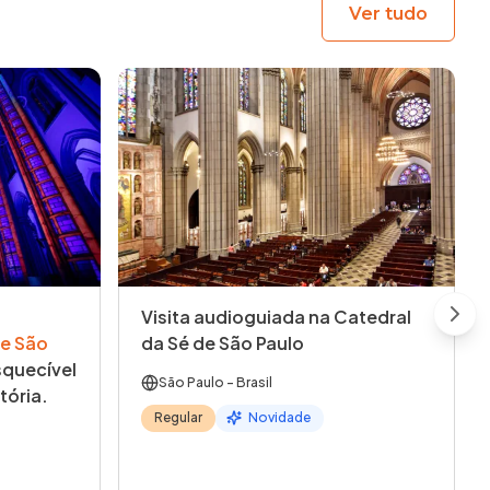
Ver tudo
Visita audioguiada na Catedral
Next
e São
da Sé de São Paulo
quecível
São Paulo
- Brasil
tória.
Regular
Novidade