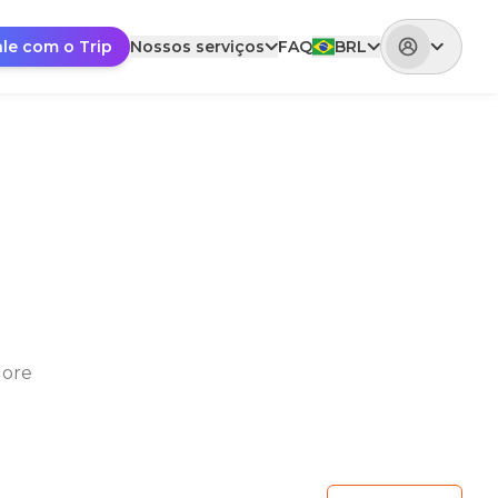
ale com o Trip
Nossos serviços
FAQ
BRL
lore