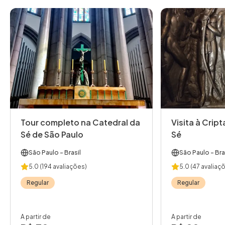
Tour completo na Catedral da
Visita à Crip
Sé de São Paulo
Sé
São Paulo
- Brasil
São Paulo
- Bra
5.0
(194 avaliações)
5.0
(47 avaliaç
Regular
Regular
A partir de
A partir de