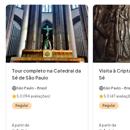
Tour completo na Catedral da
Visita à Crip
Sé de São Paulo
Sé
São Paulo
- Brasil
São Paulo
- Bra
5.0
(194 avaliações)
5.0
(47 avaliaç
Regular
Regular
A partir de
A partir de