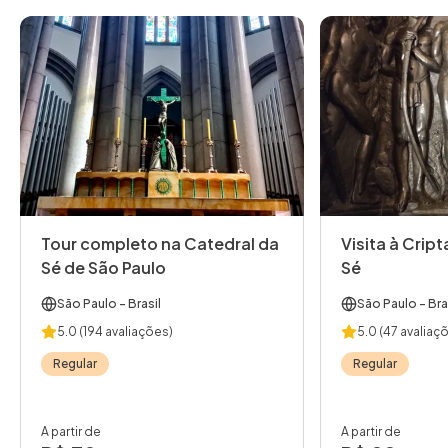
Tour completo na Catedral da
Visita à Crip
Sé de São Paulo
Sé
São Paulo
- Brasil
São Paulo
- Bra
5.0
(194 avaliações)
5.0
(47 avaliaç
Regular
Regular
A partir de
A partir de