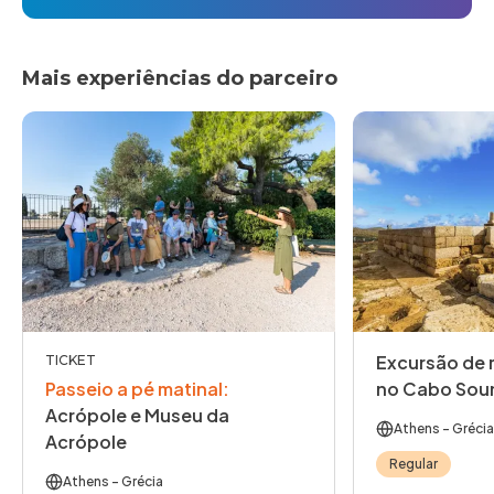
Mais experiências do parceiro
Excursão de m
TICKET
Passeio a pé matinal
:
no Cabo Sou
Acrópole e Museu da
Athens
- Grécia
Acrópole
Regular
Athens
- Grécia