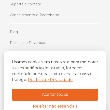
Suporte e contato
Cancelamento e Reembolso
Blog
Política de Privacidade
Termos De Uso
Usamos cookies em nosso site para melhorar
sua experiência de usuário, fornecer
iFriend
conteúdo personalizado e analisar nosso
o
Av. Almirante Barroso 81, 34
andar
tráfego.
Política de Privacidade
Centro, Rio de Janeiro/RJ
20031-004
Aceitar todos
Rejeitar não essenciais