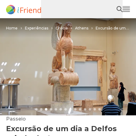
Home
Experiências
Grécia
Athens
Excursão de um
dia a Delfos saindo de Atenas
Passeio
Excursão de um dia a Delfos