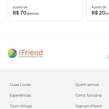
A partir de
A partir de
R$ 70
R$ 20
/pessoa
/p
Guias Locais
Quem somos
Experiências
Como funciona
Tours Virtuais
Seja um iFriend