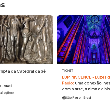
as
Cripta da Catedral da Sé
TICKET
LUMINISCENCE - Luzes d
Paulo
:
uma conexão ines
o
- Brasil
com a arte, a alma e a his
valiações)
São Paulo
- Brasil