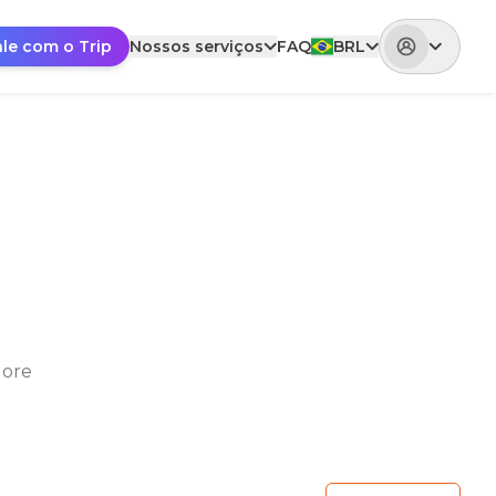
ale com o Trip
Nossos serviços
FAQ
BRL
lore