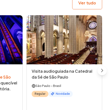
Ver tudo
Visita audioguiada na Catedral
Next
e São
da Sé de São Paulo
quecível
São Paulo
- Brasil
tória.
Regular
Novidade