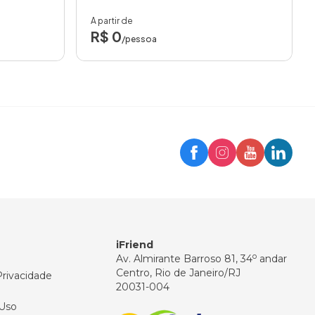
A partir de
R$ 0
/pessoa
Trip
Assistente iFriend
Olá! 👋
Como posso ajudar você hoje?
iFriend
o
Av. Almirante Barroso 81, 34
andar
Centro, Rio de Janeiro/RJ
Privacidade
20031-004
Uso