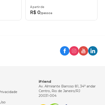
A partir de
R$ 0
/pessoa
Trip
Assistente iFriend
Olá! 👋
Como posso ajudar você hoje?
iFriend
o
Av. Almirante Barroso 81, 34
andar
Centro, Rio de Janeiro/RJ
Privacidade
20031-004
Uso