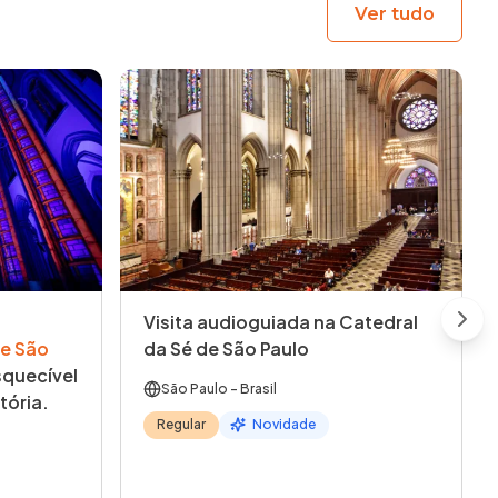
Ver tudo
Visita audioguiada na Catedral
Next
e São
da Sé de São Paulo
quecível
São Paulo
- Brasil
tória.
Regular
Novidade