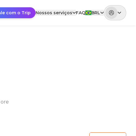
ale com o Trip
Nossos serviços
FAQ
BRL
lore