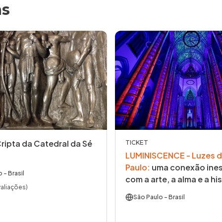
as
Cripta da Catedral da Sé
TICKET
LUMINISCENCE - Luzes d
Paulo
:
uma conexão ines
o
- Brasil
com a arte, a alma e a his
valiações)
São Paulo
- Brasil