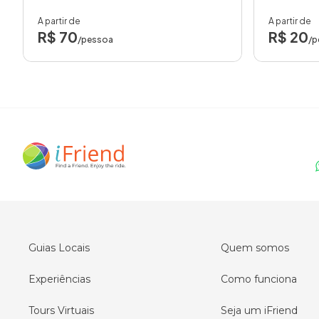
A partir de
A partir de
R$ 70
R$ 20
/pessoa
/p
Guias Locais
Quem somos
Experiências
Como funciona
Tours Virtuais
Seja um iFriend