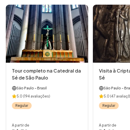
Tour completo na Catedral da
Visita à Crip
Sé de São Paulo
Sé
São Paulo
- Brasil
São Paulo
- Bra
5.0
(194 avaliações)
5.0
(47 avaliaç
Regular
Regular
A partir de
A partir de