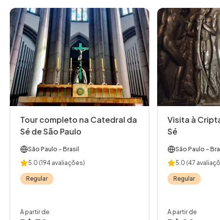
Tour completo na Catedral da
Visita à Crip
Sé de São Paulo
Sé
São Paulo
- Brasil
São Paulo
- Bra
5.0
(194 avaliações)
5.0
(47 avaliaç
Regular
Regular
A partir de
A partir de