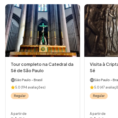
Tour completo na Catedral da
Visita à Crip
Sé de São Paulo
Sé
São Paulo
- Brasil
São Paulo
- Bra
5.0
(194 avaliações)
5.0
(47 avaliaç
Regular
Regular
A partir de
A partir de