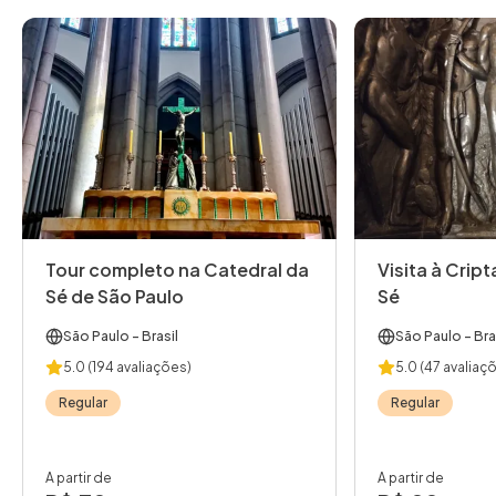
Tour completo na Catedral da
Visita à Crip
Sé de São Paulo
Sé
São Paulo
- Brasil
São Paulo
- Bra
5.0
(194 avaliações)
5.0
(47 avaliaç
Regular
Regular
A partir de
A partir de