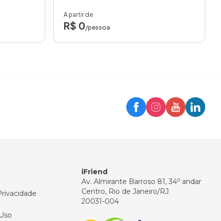
A partir de
R$ 0
/pessoa
Trip
Assistente iFriend
Olá! 👋
Como posso ajudar você hoje?
iFriend
o
Av. Almirante Barroso 81, 34
andar
Centro, Rio de Janeiro/RJ
Privacidade
20031-004
Uso