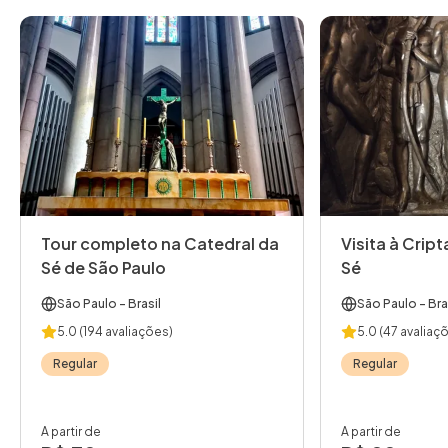
Tour completo na Catedral da
Visita à Crip
Sé de São Paulo
Sé
São Paulo
- Brasil
São Paulo
- Bra
5.0
(194 avaliações)
5.0
(47 avaliaç
Regular
Regular
A partir de
A partir de