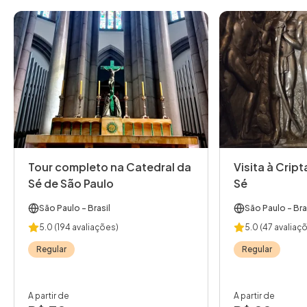
Tour completo na Catedral da
Visita à Crip
Sé de São Paulo
Sé
São Paulo
- Brasil
São Paulo
- Bra
5.0
(194 avaliações)
5.0
(47 avaliaç
Regular
Regular
A partir de
A partir de