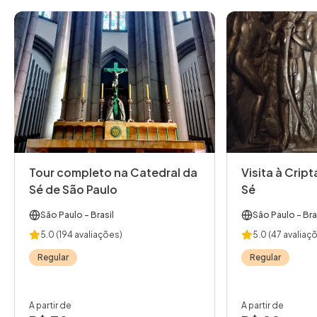
Tour completo na Catedral da
Visita à Crip
Sé de São Paulo
Sé
São Paulo
- Brasil
São Paulo
- Bra
5.0
(194 avaliações)
5.0
(47 avaliaç
Regular
Regular
A partir de
A partir de