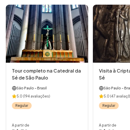
Tour completo na Catedral da
Visita à Crip
Sé de São Paulo
Sé
São Paulo
- Brasil
São Paulo
- Bra
5.0
(194 avaliações)
5.0
(47 avaliaç
Regular
Regular
A partir de
A partir de