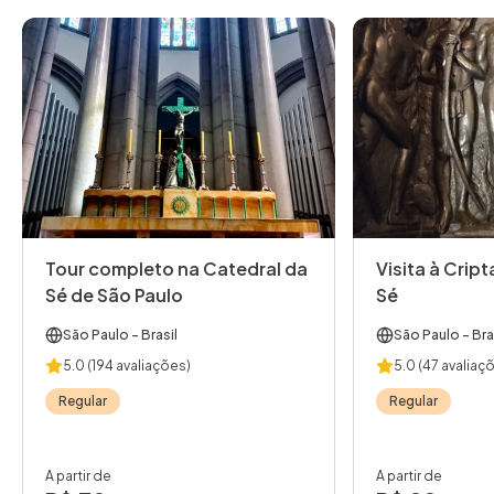
Tour completo na Catedral da
Visita à Crip
Sé de São Paulo
Sé
São Paulo
- Brasil
São Paulo
- Bra
5.0
(194 avaliações)
5.0
(47 avaliaç
Regular
Regular
A partir de
A partir de