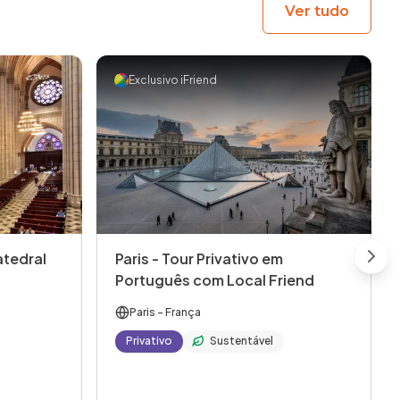
Ver tudo
Exclusivo iFriend
atedral
Paris - Tour Privativo em
Next
Português com Local Friend
Paris
- França
Privativo
Sustentável