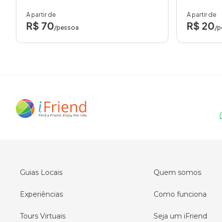
A partir de
A partir de
R$ 70
R$ 20
/pessoa
/p
Guias Locais
Quem somos
Experiências
Como funciona
Tours Virtuais
Seja um iFriend