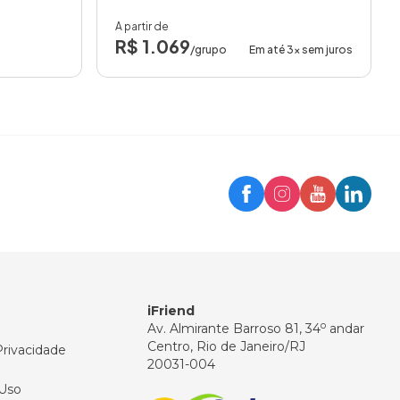
A partir de
R$ 1.069
/grupo
Em até 3x sem juros
Trip
Assistente iFriend
Olá! 👋
Como posso ajudar você hoje?
iFriend
o
Av. Almirante Barroso 81, 34
andar
Centro, Rio de Janeiro/RJ
Privacidade
20031-004
Uso