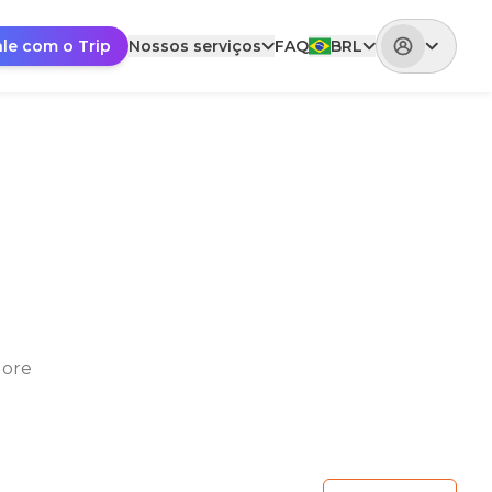
ale com o Trip
Nossos serviços
FAQ
BRL
lore