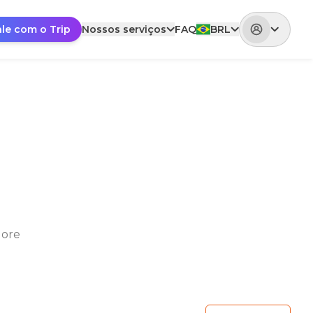
ale com o Trip
Nossos serviços
FAQ
BRL
lore