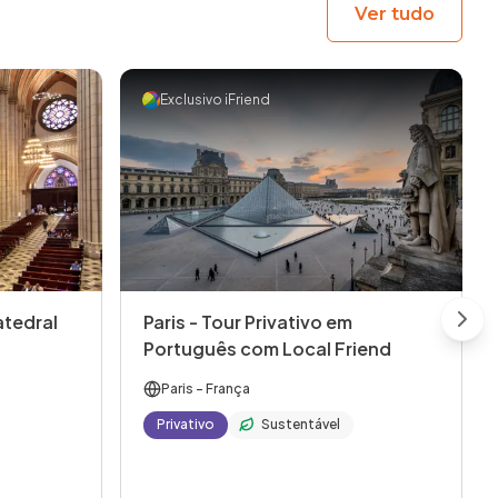
Ver tudo
Exclusivo iFriend
atedral
Paris - Tour Privativo em
Next
Português com Local Friend
Paris
- França
Privativo
Sustentável