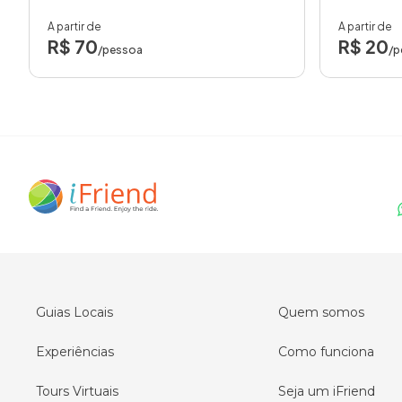
A partir de
A partir de
R$ 70
R$ 20
/pessoa
/p
Guias Locais
Quem somos
Experiências
Como funciona
Tours Virtuais
Seja um iFriend