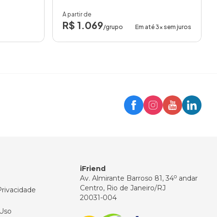
A partir de
R$ 1.069
/grupo
Em até 3x sem juros
Trip
Assistente iFriend
Olá! 👋
Como posso ajudar você hoje?
iFriend
o
Av. Almirante Barroso 81, 34
andar
Centro, Rio de Janeiro/RJ
Privacidade
20031-004
Uso