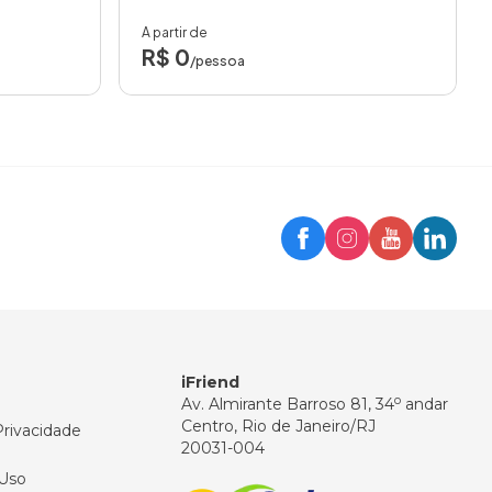
A partir de
R$ 0
/pessoa
Trip
Assistente iFriend
Olá! 👋
Como posso ajudar você hoje?
iFriend
o
Av. Almirante Barroso 81, 34
andar
Centro, Rio de Janeiro/RJ
Privacidade
20031-004
Uso