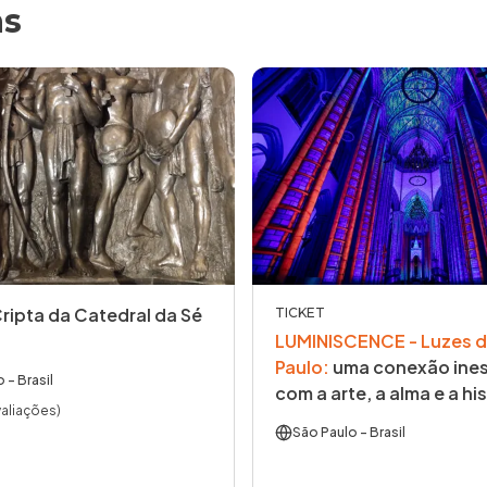
as
Cripta da Catedral da Sé
TICKET
LUMINISCENCE - Luzes d
Paulo
:
uma conexão ines
o
- Brasil
com a arte, a alma e a his
valiações)
São Paulo
- Brasil