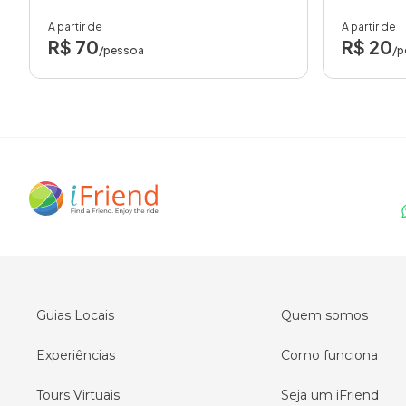
A partir de
A partir de
R$ 70
R$ 20
/pessoa
/p
Guias Locais
Quem somos
Experiências
Como funciona
Tours Virtuais
Seja um iFriend