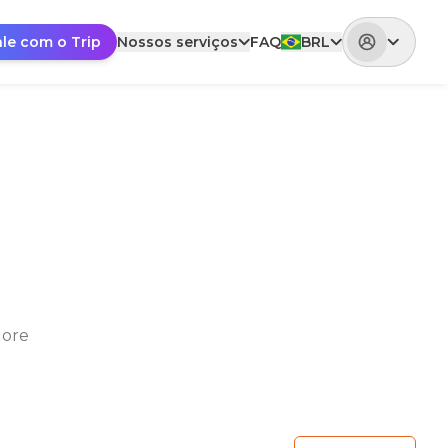
ale com o Trip
Nossos serviços
FAQ
BRL
lore