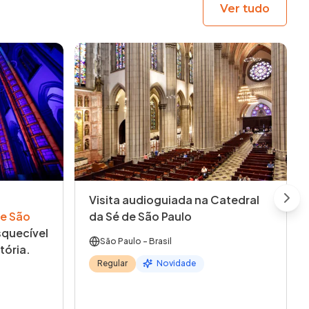
Ver tudo
Visita audioguiada na Catedral
Next
e São
da Sé de São Paulo
quecível
São Paulo
- Brasil
tória.
Regular
Novidade