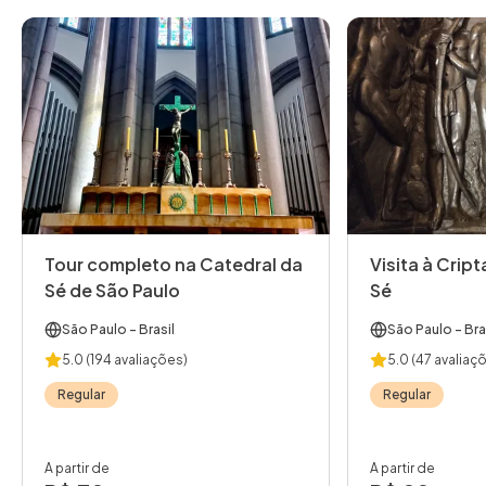
Tour completo na Catedral da
Visita à Crip
Sé de São Paulo
Sé
São Paulo
- Brasil
São Paulo
- Bra
5.0
(194 avaliações)
5.0
(47 avaliaç
Regular
Regular
A partir de
A partir de