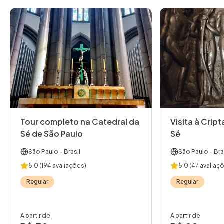
Tour completo na Catedral da
Visita à Crip
Sé de São Paulo
Sé
São Paulo
- Brasil
São Paulo
- Bra
5.0
(194 avaliações)
5.0
(47 avaliaç
Regular
Regular
A partir de
A partir de