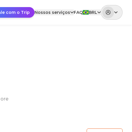
ale com o Trip
Nossos serviços
FAQ
BRL
lore