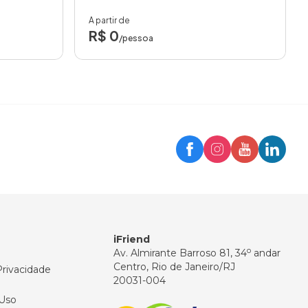
A partir de
R$ 0
/pessoa
Trip
Assistente iFriend
Olá! 👋
Como posso ajudar você hoje?
iFriend
o
Av. Almirante Barroso 81, 34
andar
Centro, Rio de Janeiro/RJ
Privacidade
20031-004
Uso