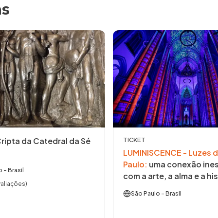
as
Cripta da Catedral da Sé
TICKET
LUMINISCENCE - Luzes d
Paulo
:
uma conexão ines
o
- Brasil
com a arte, a alma e a his
valiações)
São Paulo
- Brasil