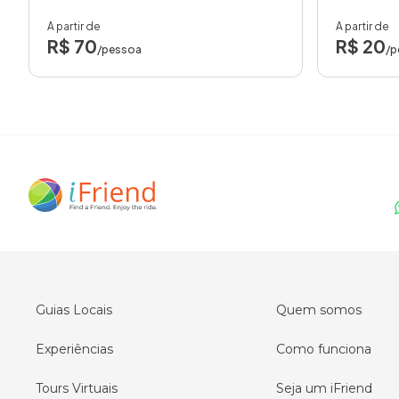
A partir de
A partir de
R$ 70
R$ 20
/pessoa
/p
Guias Locais
Quem somos
Experiências
Como funciona
Tours Virtuais
Seja um iFriend