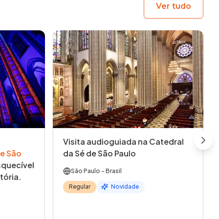
Ver tudo
Visita audioguiada na Catedral
Next
e São
da Sé de São Paulo
quecível
São Paulo
- Brasil
tória.
Regular
Novidade