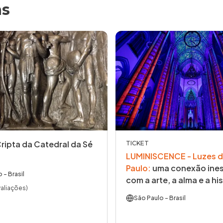
as
Cripta da Catedral da Sé
TICKET
LUMINISCENCE - Luzes d
Paulo
:
uma conexão ines
o
- Brasil
com a arte, a alma e a his
valiações)
São Paulo
- Brasil