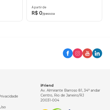
A partir de
R$ 0
/pessoa
Trip
Assistente iFriend
Olá! 👋
Como posso ajudar você hoje?
iFriend
o
Av. Almirante Barroso 81, 34
andar
Centro, Rio de Janeiro/RJ
Privacidade
20031-004
Uso