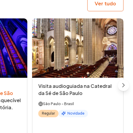
Ver tudo
Visita audioguiada na Catedral
Next
e São
da Sé de São Paulo
quecível
São Paulo
- Brasil
tória.
Regular
Novidade