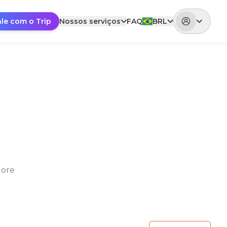
ale com o Trip
Nossos serviços
FAQ
BRL
lore