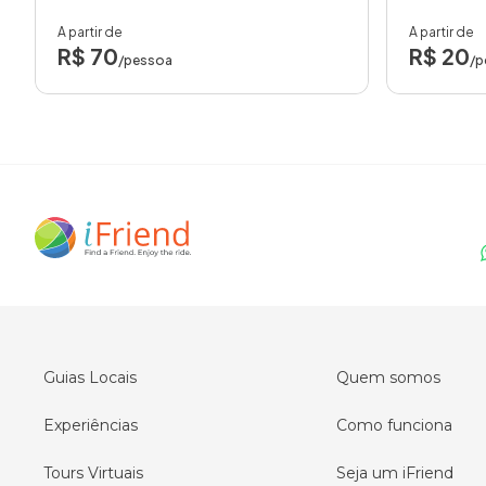
A partir de
A partir de
R$ 70
R$ 20
/pessoa
/p
Guias Locais
Quem somos
Experiências
Como funciona
Tours Virtuais
Seja um iFriend