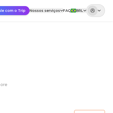
ale com o Trip
Nossos serviços
FAQ
BRL
lore