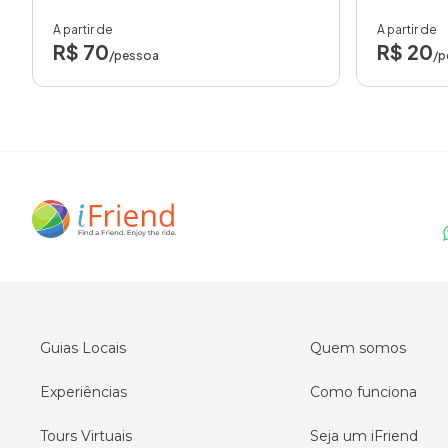
A partir de
A partir de
R$ 70
R$ 20
/pessoa
/p
Guias Locais
Quem somos
Experiências
Como funciona
Tours Virtuais
Seja um iFriend