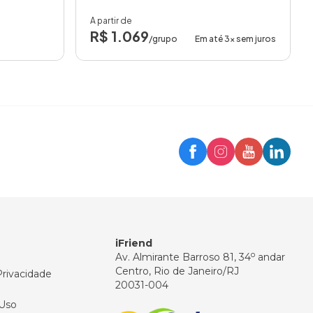
A partir de
R$ 1.069
/grupo
Em até 3x sem juros
Trip
Assistente iFriend
Olá! 👋
Como posso ajudar você hoje?
iFriend
o
Av. Almirante Barroso 81, 34
andar
Centro, Rio de Janeiro/RJ
Privacidade
20031-004
Uso