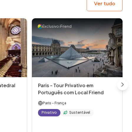
Ver tudo
Exclusivo iFriend
atedral
Paris - Tour Privativo em
Next
Português com Local Friend
Paris
- França
Privativo
Sustentável